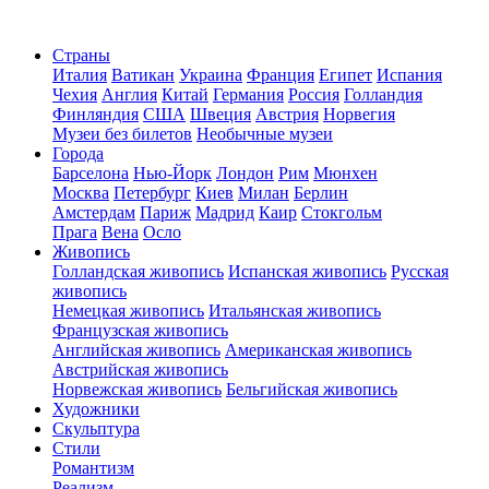
Страны
Италия
Ватикан
Украина
Франция
Египет
Испания
Чехия
Англия
Китай
Германия
Россия
Голландия
Финляндия
США
Швеция
Австрия
Норвегия
Музеи без билетов
Необычные музеи
Города
Барселона
Нью-Йорк
Лондон
Рим
Мюнхен
Москва
Петербург
Киев
Милан
Берлин
Амстердам
Париж
Мадрид
Каир
Стокгольм
Прага
Вена
Осло
Живопись
Голландская живопись
Испанская живопись
Русская
живопись
Немецкая живопись
Итальянская живопись
Французская живопись
Английская живопись
Американская живопись
Австрийская живопись
Норвежская живопись
Бельгийская живопись
Художники
Скульптура
Стили
Романтизм
Реализм