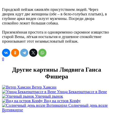
Городской пейзаж оживлён присутствием людей. Через
дворик идут две женщины (обе – в бело-голубых платьях), в
глубине арки виден силуэт мужчины. Посреди двора
спокойно лежит большая собака.
Приземлённая простота и одновременно скромное изящество
старой Вены, лёгкая ностальгия и душевное спокойствие
пронизывают этот незамысловатый пейзаж.
0
Другие картины Людвига Ганса
Фишера
Ветер Хамсин
Улица Беккерштрассе в Вене
Уличный рынок
Вид на остров Корфу
Солнечный день возле
Вотивкирхе