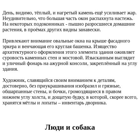
День, видимо, тёплый, и нагретый камень ещё усиливает жар.
Неудивительно, что большая часть окон распахнута настежь.
На некоторых подоконниках - пышно разросшиеся домашние
растения, в проёмах других видны занавески.
Привлекают внимание овальные окна на крыше фасадного
эркера и венчающая его круглая башенка. Изящество
архитектурного оформления этого элемента здания оживляет
суровость каменных стен и мостовой. Изысканным выглядит
и уличный фонарь на ажурной консоли, закреплённый на углу
здания.
Художник, славящийся своим вниманием к деталям,
достоверно, без приукрашивания изобразил и грязные,
обшарпанные стены, и бочки, громоздящиеся в правом
нижнем углу холста, и дощатую будку, в которой, скорее всего,
хранятся мётлы и лопаты – инвентарь дворника.
Люди и собака