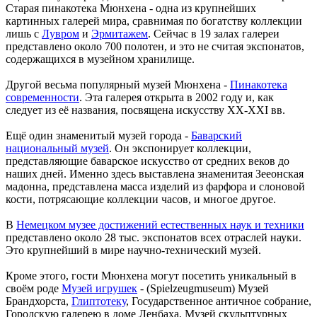
Старая пинакотека Мюнхена - одна из крупнейших
картинных галерей мира, сравнимая по богатству коллекции
лишь с
Лувром
и
Эрмитажем
. Сейчас в 19 залах галереи
представлено около 700 полотен, и это не считая экспонатов,
содержащихся в музейном хранилище.
Другой весьма популярный музей Мюнхена -
Пинакотека
современности
. Эта галерея открыта в 2002 году и, как
следует из её названия, посвящена искусству XX-XXI вв.
Ещё один знаменитый музей города -
Баварский
национальный музей
. Он экспонирует коллекции,
представляющие баварское искусство от средних веков до
наших дней. Именно здесь выставлена знаменитая Зееонская
мадонна, представлена масса изделий из фарфора и слоновой
кости, потрясающие коллекции часов, и многое другое.
В
Немецком музее достижений естественных наук и техники
представлено около 28 тыс. экспонатов всех отраслей науки.
Это крупнейший в мире научно-технический музей.
Кроме этого, гости Мюнхена могут посетить уникальный в
своём роде
Музей игрушек
- (Spielzeugmuseum) Музей
Брандхорста,
Глиптотеку
, Государственное античное собрание,
Городскую галерею в доме Ленбаха, Музей скульптурных