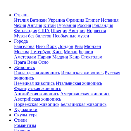
Страны
Италия
Ватикан
Украина
Франция
Египет
Испания
Чехия
Англия
Китай
Германия
Россия
Голландия
Финляндия
США
Швеция
Австрия
Норвегия
Музеи без билетов
Необычные музеи
Города
Барселона
Нью-Йорк
Лондон
Рим
Мюнхен
Москва
Петербург
Киев
Милан
Берлин
Амстердам
Париж
Мадрид
Каир
Стокгольм
Прага
Вена
Осло
Живопись
Голландская живопись
Испанская живопись
Русская
живопись
Немецкая живопись
Итальянская живопись
Французская живопись
Английская живопись
Американская живопись
Австрийская живопись
Норвежская живопись
Бельгийская живопись
Художники
Скульптура
Стили
Романтизм
Реализм