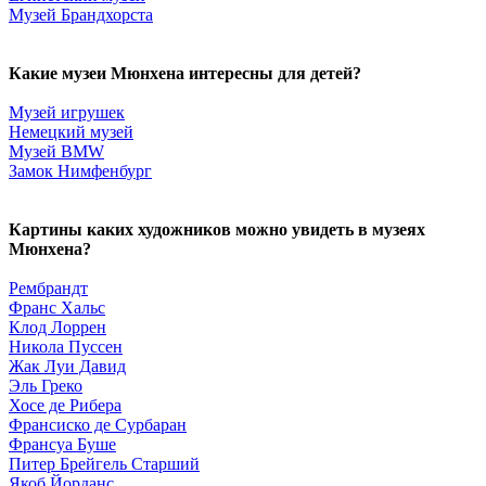
Музей Брандхорста
Какие музеи Мюнхена интересны для детей?
Музей игрушек
Немецкий музей
Музей BMW
Замок Нимфенбург
Картины каких художников можно увидеть в музеях
Мюнхена?
Рембрандт
Франс Хальс
Клод Лоррен
Никола Пуссен
Жак Луи Давид
Эль Греко
Хосе де Рибера
Франсиско де Сурбаран
Франсуа Буше
Питер Брейгель Старший
Якоб Йорданс