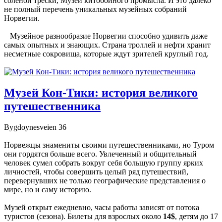
соленой трески, Музей китобойного промысла. И это далеко
не полный перечень уникальных музейных собраний
Норвегии.
Музейное разнообразие Норвегии способно удивить даже
самых опытных и знающих. Страна троллей и нефти хранит
несметные сокровища, которые ждут зрителей круглый год.
Музей Кон-Тики: история великого
путешественника
Bygdoynesveien 36
Норвежцы знамениты своими путешественниками, но Туром
они гордятся больше всего. Увлеченный и общительный
человек сумел собрать вокруг себя большую группу ярких
личностей, чтобы совершить целый ряд путешествий,
перевернувших не только географические представления о
мире, но и саму историю.
Музей открыт ежедневно, часы работы зависят от потока
туристов (сезона). Билеты для взрослых около
14$
, детям до 17