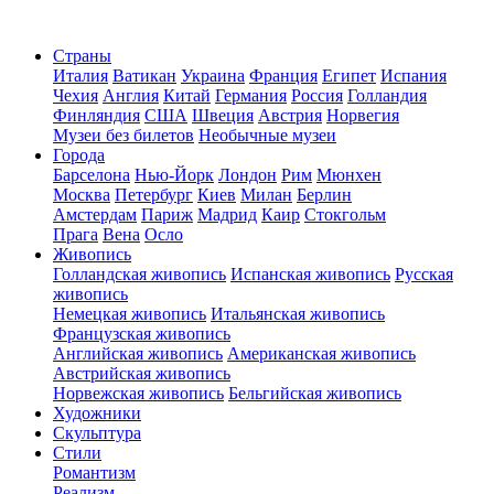
Страны
Италия
Ватикан
Украина
Франция
Египет
Испания
Чехия
Англия
Китай
Германия
Россия
Голландия
Финляндия
США
Швеция
Австрия
Норвегия
Музеи без билетов
Необычные музеи
Города
Барселона
Нью-Йорк
Лондон
Рим
Мюнхен
Москва
Петербург
Киев
Милан
Берлин
Амстердам
Париж
Мадрид
Каир
Стокгольм
Прага
Вена
Осло
Живопись
Голландская живопись
Испанская живопись
Русская
живопись
Немецкая живопись
Итальянская живопись
Французская живопись
Английская живопись
Американская живопись
Австрийская живопись
Норвежская живопись
Бельгийская живопись
Художники
Скульптура
Стили
Романтизм
Реализм