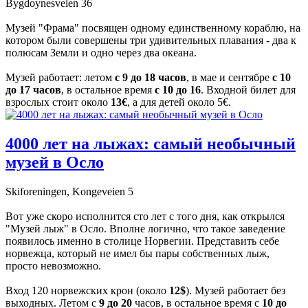
Bygdoynesveien 36
Музей "Фрама" посвящен одному единственному кораблю, на
котором были совершены три удивительных плавания - два к
полюсам Земли и одно через два океана.
Музей работает: летом
с 9 до 18 часов
, в мае и сентябре
с 10
до 17 часов
, в остальное время
с 10 до 16
. Входной билет для
взрослых стоит около
13€
, а для детей около 5€.
4000 лет на лыжах: самый необычный
музей в Осло
Skiforeningen, Kongeveien 5
Вот уже скоро исполнится сто лет с того дня, как открылся
"Музей лыж" в Осло. Вполне логично, что такое заведение
появилось именно в столице Норвегии. Представить себе
норвежца, который не имел бы пары собственных лыж,
просто невозможно.
Вход 120 норвежских крон (около
12$
). Музей работает без
выходных. Летом с
9 до 20
часов, в остальное время с
10 до