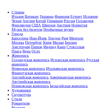
Страны
Италия
Ватикан
Украина
Франция
Египет
Испания
Чехия
Англия
Китай
Германия
Россия
Голландия
Финляндия
США
Швеция
Австрия
Норвегия
Музеи без билетов
Необычные музеи
Города
Барселона
Нью-Йорк
Лондон
Рим
Мюнхен
Москва
Петербург
Киев
Милан
Берлин
Амстердам
Париж
Мадрид
Каир
Стокгольм
Прага
Вена
Осло
Живопись
Голландская живопись
Испанская живопись
Русская
живопись
Немецкая живопись
Итальянская живопись
Французская живопись
Английская живопись
Американская живопись
Австрийская живопись
Норвежская живопись
Бельгийская живопись
Художники
Скульптура
Стили
Романтизм
Реализм