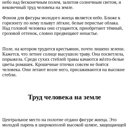
небо над бесконечным полем, залитом солнечным светом, и
вековечный труд человека на земле.
Фоном для фигуры молодого жнеца является небо. Ближе к
горизонту по нему плывут лёгкие, белые перистые облака.
Над головой человека они сгущаются, приобретают тёмный,
грозовой оттенок, словно предвещают ненастье.
Поле, на котором трудится крестьянин, почти лишено зелени.
Кажется, что летнее солнце высушило траву. Она посветлела,
порыжела. Среди сухих стеблей травы качаются жёлто-белые
цветы ромашек. Крошечные птички совсем не боятся
человека. Они летают возле него, присаживаются на высокие
стебли.
Труд человека на земле
Центральное место на полотне отдано фигуре жнеца. Это
молодой парень в широкополой высокой шляпе, защищающей