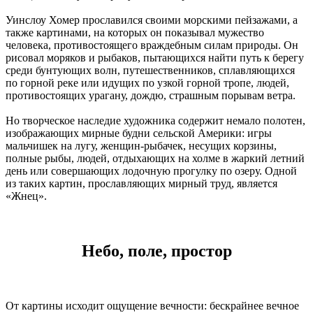
Уинслоу Хомер прославился своими морскими пейзажами, а
также картинами, на которых он показывал мужество
человека, противостоящего враждебным силам природы. Он
рисовал моряков и рыбаков, пытающихся найти путь к берегу
среди бунтующих волн, путешественников, сплавляющихся
по горной реке или идущих по узкой горной тропе, людей,
противостоящих урагану, дождю, страшным порывам ветра.
Но творческое наследие художника содержит немало полотен,
изображающих мирные будни сельской Америки: игры
мальчишек на лугу, женщин-рыбачек, несущих корзины,
полные рыбы, людей, отдыхающих на холме в жаркий летний
день или совершающих лодочную прогулку по озеру. Одной
из таких картин, прославляющих мирный труд, является
«Жнец».
Небо, поле, простор
От картины исходит ощущение вечности: бескрайнее вечное