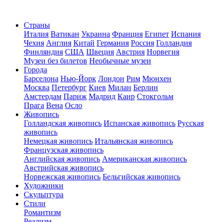
Страны
Италия
Ватикан
Украина
Франция
Египет
Испания
Чехия
Англия
Китай
Германия
Россия
Голландия
Финляндия
США
Швеция
Австрия
Норвегия
Музеи без билетов
Необычные музеи
Города
Барселона
Нью-Йорк
Лондон
Рим
Мюнхен
Москва
Петербург
Киев
Милан
Берлин
Амстердам
Париж
Мадрид
Каир
Стокгольм
Прага
Вена
Осло
Живопись
Голландская живопись
Испанская живопись
Русская
живопись
Немецкая живопись
Итальянская живопись
Французская живопись
Английская живопись
Американская живопись
Австрийская живопись
Норвежская живопись
Бельгийская живопись
Художники
Скульптура
Стили
Романтизм
Реализм