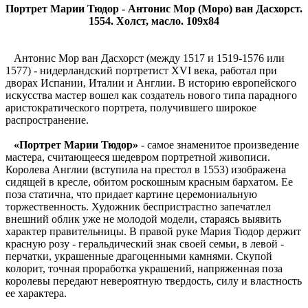
Портрет Марии Тюдор - Антонис Мор (Моро) ван Дасхорст.
1554. Холст, масло. 109x84
Антонис Мор ван Дасхорст (между 1517 и 1519-1576 или
1577) - нидерландский портретист XVI века, работал при
дворах Испании, Италии и Англии. В историю европейского
искусства мастер вошел как создатель нового типа парадного
аристократического портрета, получившего широкое
распространение.
«Портрет Марии Тюдор»
- самое знаменитое произведение
мастера, считающееся шедевром портретной живописи.
Королева Англии (вступила на престол в 1553) изображена
сидящей в кресле, обитом роскошным красным бархатом. Ее
поза статична, что придает картине церемониальную
торжественность. Художник беспристрастно запечатлел
внешний облик уже не молодой модели, стараясь выявить
характер правительницы. В правой руке Мария Тюдор держит
красную розу - геральдический знак своей семьи, в левой -
перчатки, украшенные драгоценными камнями. Скупой
колорит, точная проработка украшений, напряженная поза
королевы передают невероятную твердость, силу и властность
ее характера.