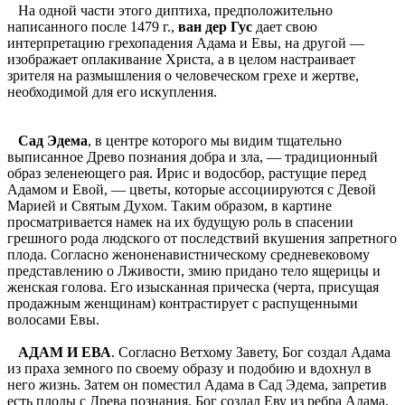
На одной части этого диптиха, предположительно
написанного после 1479 г.,
ван дер Гус
дает свою
интерпретацию грехопадения Адама и Евы, на другой —
изображает оплакивание Христа, а в целом настраивает
зрителя на размышления о человеческом грехе и жертве,
необходимой для его искупления.
Сад Эдема
, в центре которого мы видим тщательно
выписанное Древо познания добра и зла, — традиционный
образ зеленеющего рая. Ирис и водосбор, растущие перед
Адамом и Евой, — цветы, которые ассоциируются с Девой
Марией и Святым Духом. Таким образом, в картине
просматривается намек на их будущую роль в спасении
грешного рода людского от последствий вкушения запретного
плода. Согласно женоненавистническому средневековому
представлению о Лживости, змию придано тело ящерицы и
женская голова. Его изысканная прическа (черта, присущая
продажным женщинам) контрастирует с распущенными
волосами Евы.
АДАМ И ЕВА
. Согласно Ветхому Завету, Бог создал Адама
из праха земного по своему образу и подобию и вдохнул в
него жизнь. Затем он поместил Адама в Сад Эдема, запретив
есть плоды с Древа познания. Бог создал Еву из ребра Адама,