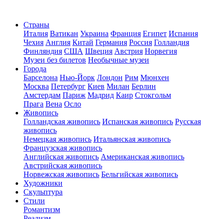
Страны
Италия
Ватикан
Украина
Франция
Египет
Испания
Чехия
Англия
Китай
Германия
Россия
Голландия
Финляндия
США
Швеция
Австрия
Норвегия
Музеи без билетов
Необычные музеи
Города
Барселона
Нью-Йорк
Лондон
Рим
Мюнхен
Москва
Петербург
Киев
Милан
Берлин
Амстердам
Париж
Мадрид
Каир
Стокгольм
Прага
Вена
Осло
Живопись
Голландская живопись
Испанская живопись
Русская
живопись
Немецкая живопись
Итальянская живопись
Французская живопись
Английская живопись
Американская живопись
Австрийская живопись
Норвежская живопись
Бельгийская живопись
Художники
Скульптура
Стили
Романтизм
Реализм