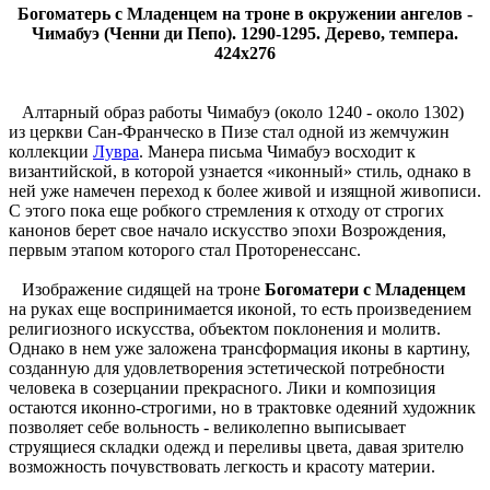
Богоматерь с Младенцем на троне в окружении ангелов -
Чимабуэ (Ченни ди Пепо). 1290-1295. Дерево, темпера.
424x276
Алтарный образ работы Чимабуэ (около 1240 - около 1302)
из церкви Сан-Франческо в Пизе стал одной из жемчужин
коллекции
Лувра
. Манера письма Чимабуэ восходит к
византийской, в которой узнается «иконный» стиль, однако в
ней уже намечен переход к более живой и изящной живописи.
С этого пока еще робкого стремления к отходу от строгих
канонов берет свое начало искусство эпохи Возрождения,
первым этапом которого стал Проторенессанс.
Изображение сидящей на троне
Богоматери с Младенцем
на руках еще воспринимается иконой, то есть произведением
религиозного искусства, объектом поклонения и молитв.
Однако в нем уже заложена трансформация иконы в картину,
созданную для удовлетворения эстетической потребности
человека в созерцании прекрасного. Лики и композиция
остаются иконно-строгими, но в трактовке одеяний художник
позволяет себе вольность - великолепно выписывает
струящиеся складки одежд и переливы цвета, давая зрителю
возможность почувствовать легкость и красоту материи.