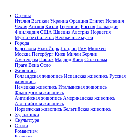
Страны
Италия
Ватикан
Украина
Франция
Египет
Испания
Чехия
Англия
Китай
Германия
Россия
Голландия
Финляндия
США
Швеция
Австрия
Норвегия
Музеи без билетов
Необычные музеи
Города
Барселона
Нью-Йорк
Лондон
Рим
Мюнхен
Москва
Петербург
Киев
Милан
Берлин
Амстердам
Париж
Мадрид
Каир
Стокгольм
Прага
Вена
Осло
Живопись
Голландская живопись
Испанская живопись
Русская
живопись
Немецкая живопись
Итальянская живопись
Французская живопись
Английская живопись
Американская живопись
Австрийская живопись
Норвежская живопись
Бельгийская живопись
Художники
Скульптура
Стили
Романтизм
Реализм