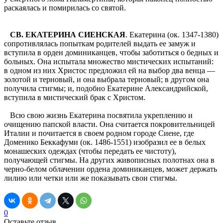
раскаялась и помирилась со святой.
СВ. ЕКАТЕРИНА СИЕНСКАЯ
. Екатерина (ок. 1347-1380)
сопротивлялась попыткам родителей выдать ее замуж и
вступила в орден доминиканцев, чтобы заботиться о бедных и
больных. Она испытала множество мистических испытаний:
в одном из них Христос предложил ей на выбор два венца —
золотой и терновый, и она выбрала терновый; в другом она
получила стигмы; и, подобно Екатерине Александрийской,
вступила в мистический брак с Христом.
Всю свою жизнь Екатерина посвятила укреплению и
очищению папской власти. Она считается покровительницей
Италии и почитается в своем родном городе Сиене, где
Доменико Беккафуми (ок. 1486-1551) изобразил ее в белых
монашеских одеждах (чтобы передать ее чистоту),
получающей стигмы. На других живописных полотнах она в
черно-белом облачении ордена доминиканцев, может держать
лилию или четки или же показывать свои стигмы.
0
Оставьте отзыв