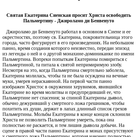
Святая Екатерина Сиенская просит Христа освободить
Пальмертину - Джироламо ди Бенвенуто
Джироламо ди Бенвенуто работал в основном в Сиене и ее
окрестностях, поэтому св. Екатерина, покровительница этого
города, часто фигурирует в его произведениях. На небольшом
панно, время создания которого неизвестно, передан эпизод
из легенды о ней и о другой монахине-доминиканке по имени
Пальмертина. Вопреки попыткам Екатерины помириться с
Пальмертиной, та питала к святой непримиримую злобу.
Несмотря на это, когда Пальмертина смертельно заболела,
Екатерина молилась, чтобы та не была осуждена на вечные
муки, умерев нераскаянной. На первой части панно
изображен Христос в окружении херувимов, явившийся
Екатерине во время молитвы и предупредивший ее, что
Пальмертине нет спасения; за спиной Екатерины дьявол,
обычно дежуривший у смертного ложа грешников, чтобы
похитить их души, держит в лапах длинный список грехов
Пальмертины. Мольбы Екатерины в конце концов склонили
Христа не позволить Пальмертине умереть, пока она
полностью не раскается, и тем лишив дьявола добычи. На
сцене в правой части панно Екатерина и монах присутствуют
у смертного ложа Пальмертины, которая наконец полностью