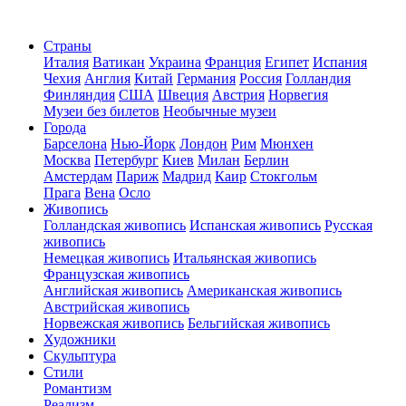
Страны
Италия
Ватикан
Украина
Франция
Египет
Испания
Чехия
Англия
Китай
Германия
Россия
Голландия
Финляндия
США
Швеция
Австрия
Норвегия
Музеи без билетов
Необычные музеи
Города
Барселона
Нью-Йорк
Лондон
Рим
Мюнхен
Москва
Петербург
Киев
Милан
Берлин
Амстердам
Париж
Мадрид
Каир
Стокгольм
Прага
Вена
Осло
Живопись
Голландская живопись
Испанская живопись
Русская
живопись
Немецкая живопись
Итальянская живопись
Французская живопись
Английская живопись
Американская живопись
Австрийская живопись
Норвежская живопись
Бельгийская живопись
Художники
Скульптура
Стили
Романтизм
Реализм