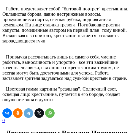
Работа представляет собой "бытовой портрет" крестьянина.
Окладистая борода, давно нестриженые волосы,
прохудившиеся порты, светлая рубаха, подпоясанная
ремешком. На лице старика тревога. Погибающие ростки
капусты, помещенные автором на первый план, тому виной.
Вглядываясь в горизонт, крестьянин пытается разглядеть
зарождающиеся тучи.
Привычка рассчитывать лишь на самого себя, умение
работать, выносливость и упорство - все эти важнейшие
качества человека, связанного с крестьянским трудом, не
всегда могут быть достаточными для успеха. Работа
заставляет зрителя задуматься над судьбой крестьян в стране.
Цветовая гамма картины "реальная". Солнечный свет,
освещая лицо крестьянина, путается в его бороде, создает
ощущение зноя и духоты.
0
Другие картины Василия Ивановича