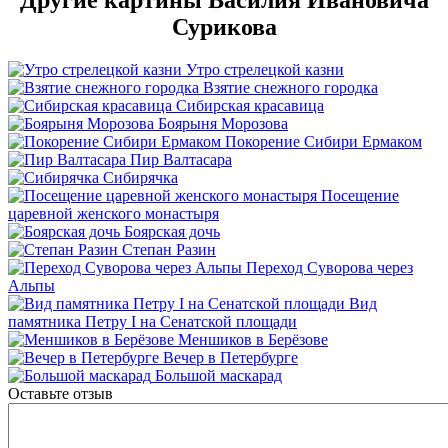
Сурикова
Утро стрелецкой казни
Взятие снежного городка
Сибирская красавица
Боярыня Морозова
Покорение Сибири Ермаком
Пир Валтасара
Сибирячка
Посещение
царевной женского монастыря
Боярская дочь
Степан Разин
Переход Суворова через
Альпы
Вид
памятника Петру I на Сенатской площади
Меншиков в Берёзове
Вечер в Петербурге
Большой маскарад
Оставьте отзыв