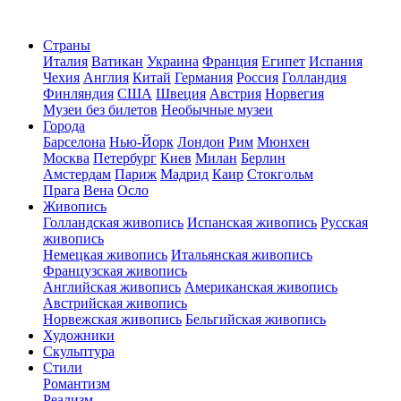
Страны
Италия
Ватикан
Украина
Франция
Египет
Испания
Чехия
Англия
Китай
Германия
Россия
Голландия
Финляндия
США
Швеция
Австрия
Норвегия
Музеи без билетов
Необычные музеи
Города
Барселона
Нью-Йорк
Лондон
Рим
Мюнхен
Москва
Петербург
Киев
Милан
Берлин
Амстердам
Париж
Мадрид
Каир
Стокгольм
Прага
Вена
Осло
Живопись
Голландская живопись
Испанская живопись
Русская
живопись
Немецкая живопись
Итальянская живопись
Французская живопись
Английская живопись
Американская живопись
Австрийская живопись
Норвежская живопись
Бельгийская живопись
Художники
Скульптура
Стили
Романтизм
Реализм