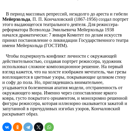
В период массовых репрессий, незадолго до ареста и гибели
Мейерхольда
, П. П. Кончаловский (1867-1956) создал портрет
этого выдающегося театрального деятеля. Для режиссера-
реформатора Всеволода Эмильевича Мейерхольда 1938
начался драматически: 7 января Комитет по делам искусств
принял постановление о ликвидации Государственного театра
имени Мейерхольда (ГОСТИМ).
Чтобы подчеркнуть конфликт личности с окружающей
действительностью, создавая портрет режиссера, художник
использовал сложное композиционное решение. На первый
взгляд кажется, что на холсте изображен мечтатель, чьи грезы
воплощаются в цветные узоры, покрывающие целиком стену
и софу до пола. Но, приглядевшись внимательнее,
угадывается болезненная апатия модели, отстраненность от
окружающего мира. Именно через сопоставление яркого
ковра, густо покрытого орнаментом, и монохромно решенной
фигуры режиссера, которая иллюзорно оказывается зажатой и
запутанной в причудливых изгибах узоров, Кончаловский
раскрывает образ.