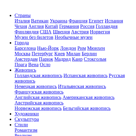
Страны
Италия
Ватикан
Украина
Франция
Египет
Испания
Чехия
Англия
Китай
Германия
Россия
Голландия
Финляндия
США
Швеция
Австрия
Норвегия
Музеи без билетов
Необычные музеи
Города
Барселона
Нью-Йорк
Лондон
Рим
Мюнхен
Москва
Петербург
Киев
Милан
Берлин
Амстердам
Париж
Мадрид
Каир
Стокгольм
Прага
Вена
Осло
Живопись
Голландская живопись
Испанская живопись
Русская
живопись
Немецкая живопись
Итальянская живопись
Французская живопись
Английская живопись
Американская живопись
Австрийская живопись
Норвежская живопись
Бельгийская живопись
Художники
Скульптура
Стили
Романтизм
Реализм