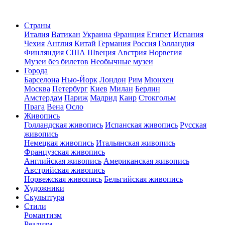
Страны
Италия
Ватикан
Украина
Франция
Египет
Испания
Чехия
Англия
Китай
Германия
Россия
Голландия
Финляндия
США
Швеция
Австрия
Норвегия
Музеи без билетов
Необычные музеи
Города
Барселона
Нью-Йорк
Лондон
Рим
Мюнхен
Москва
Петербург
Киев
Милан
Берлин
Амстердам
Париж
Мадрид
Каир
Стокгольм
Прага
Вена
Осло
Живопись
Голландская живопись
Испанская живопись
Русская
живопись
Немецкая живопись
Итальянская живопись
Французская живопись
Английская живопись
Американская живопись
Австрийская живопись
Норвежская живопись
Бельгийская живопись
Художники
Скульптура
Стили
Романтизм
Реализм