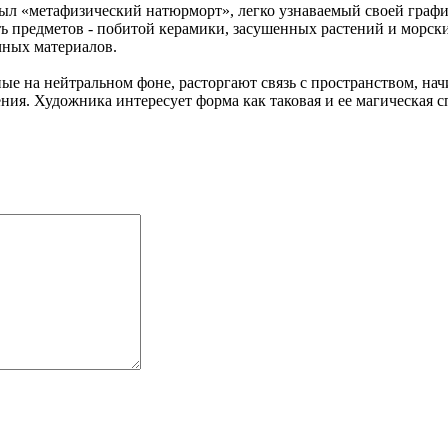
был «метафизический натюрморт», легко узнаваемый своей граф
ь предметов - побитой керамики, засушенных растений и морски
чных материалов.
е на нейтральном фоне, расторгают связь с пространством, нач
ения. Художника интересует форма как таковая и ее магическая 