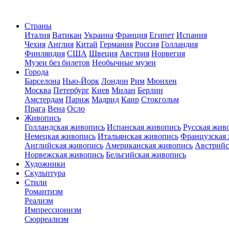
Страны
Италия
Ватикан
Украина
Франция
Египет
Испания
Чехия
Англия
Китай
Германия
Россия
Голландия
Финляндия
США
Швеция
Австрия
Норвегия
Музеи без билетов
Необычные музеи
Города
Барселона
Нью-Йорк
Лондон
Рим
Мюнхен
Москва
Петербург
Киев
Милан
Берлин
Амстердам
Париж
Мадрид
Каир
Стокгольм
Прага
Вена
Осло
Живопись
Голландская живопись
Испанская живопись
Русская жив
Немецкая живопись
Итальянская живопись
Французская
Английская живопись
Американская живопись
Австрийс
Норвежская живопись
Бельгийская живопись
Художники
Скульптура
Стили
Романтизм
Реализм
Импрессионизм
Сюрреализм