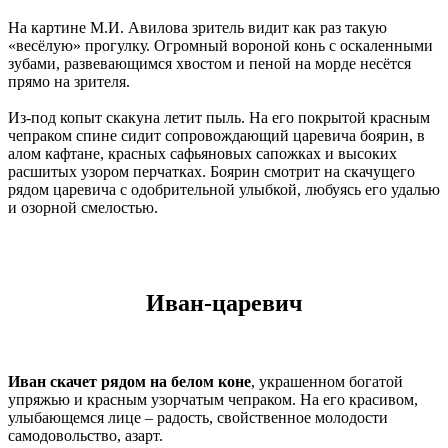
На картине М.И. Авилова зритель видит как раз такую
«весёлую» прогулку. Огромный вороной конь с оскаленными
зубами, развевающимся хвостом и пеной на морде несётся
прямо на зрителя.
Из-под копыт скакуна летит пыль. На его покрытой красным
чепраком спине сидит сопровождающий царевича боярин, в
алом кафтане, красных сафьяновых сапожках и высоких
расшитых узором перчатках. Боярин смотрит на скачущего
рядом царевича с одобрительной улыбкой, любуясь его удалью
и озорной смелостью.
Иван-царевич
Иван скачет рядом на белом коне
, украшенном богатой
упряжью и красным узорчатым чепраком. На его красивом,
улыбающемся лице – радость, свойственное молодости
самодовольство, азарт.