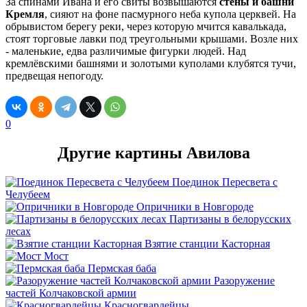
За спинами Ивана и его свиты возвышаются
стены и башни
Кремля
, сияют на фоне пасмурного неба купола церквей. На
обрывистом берегу реки, через которую мчится кавалькада,
стоят торговые лавки под треугольными крышами. Возле них
- маленькие, едва различимые фигурки людей. Над
кремлёвскими башнями и золотыми куполами клубятся тучи,
предвещая непогоду.
0
Другие картины Авилова
Поединок Пересвета с
Челубеем
Опричники в Новгороде
Партизаны в белорусских
лесах
Взятие станции Касторная
Мост
Пермская баба
Разоружение
частей Колчаковской армии
Красногвардейцы