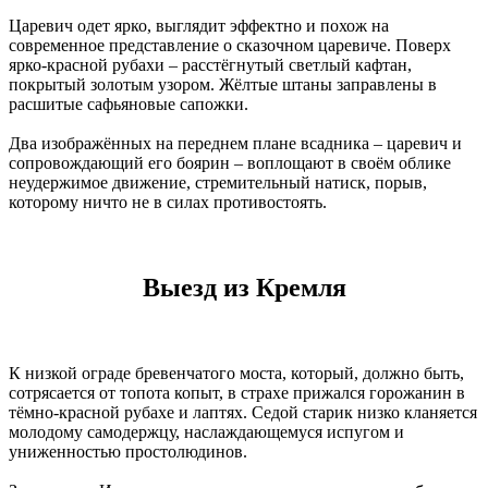
Царевич одет ярко, выглядит эффектно и похож на
современное представление о сказочном царевиче. Поверх
ярко-красной рубахи – расстёгнутый светлый кафтан,
покрытый золотым узором. Жёлтые штаны заправлены в
расшитые сафьяновые сапожки.
Два изображённых на переднем плане всадника – царевич и
сопровождающий его боярин – воплощают в своём облике
неудержимое движение, стремительный натиск, порыв,
которому ничто не в силах противостоять.
Выезд из Кремля
К низкой ограде бревенчатого моста, который, должно быть,
сотрясается от топота копыт, в страхе прижался горожанин в
тёмно-красной рубахе и лаптях. Седой старик низко кланяется
молодому самодержцу, наслаждающемуся испугом и
униженностью простолюдинов.