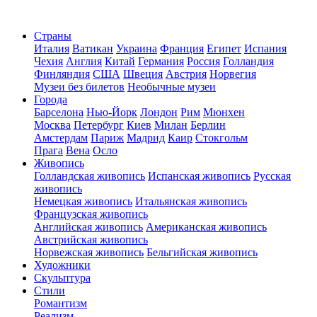
Страны
Италия
Ватикан
Украина
Франция
Египет
Испания
Чехия
Англия
Китай
Германия
Россия
Голландия
Финляндия
США
Швеция
Австрия
Норвегия
Музеи без билетов
Необычные музеи
Города
Барселона
Нью-Йорк
Лондон
Рим
Мюнхен
Москва
Петербург
Киев
Милан
Берлин
Амстердам
Париж
Мадрид
Каир
Стокгольм
Прага
Вена
Осло
Живопись
Голландская живопись
Испанская живопись
Русская
живопись
Немецкая живопись
Итальянская живопись
Французская живопись
Английская живопись
Американская живопись
Австрийская живопись
Норвежская живопись
Бельгийская живопись
Художники
Скульптура
Стили
Романтизм
Реализм