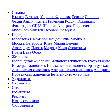
Страны
Италия
Ватикан
Украина
Франция
Египет
Испания
Чехия
Англия
Китай
Германия
Россия
Голландия
Финляндия
США
Швеция
Австрия
Норвегия
Музеи без билетов
Необычные музеи
Города
Барселона
Нью-Йорк
Лондон
Рим
Мюнхен
Москва
Петербург
Киев
Милан
Берлин
Амстердам
Париж
Мадрид
Каир
Стокгольм
Прага
Вена
Осло
Живопись
Голландская живопись
Испанская живопись
Русская жив
Немецкая живопись
Итальянская живопись
Французская
Английская живопись
Американская живопись
Австрийс
Норвежская живопись
Бельгийская живопись
Художники
Скульптура
Стили
Романтизм
Реализм
Импрессионизм
Сюрреализм