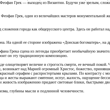
 Феофан Грек — выходец из Византии. Будучи уже зрелым, слож
сь Феофан Грек, один из величайших мастеров монументальной 
сложения города как общерусского центра. Здесь он работал на
а. На одной ее стороне изображена «Донская богоматерь», на 
фана Грека сцена из легенды приобретает необычайную значите
роит он эту традиционную композицию.
е олицетворяет величие и строгость смерти, ее вечный покой.
 возникает над Марией огромный Христос, божество, принявшее
о-красный серафим с распростертыми крылами. По контрасту с м
а и жесты выражают смятение, испуг, жалость, ощущение бесси
 и живость изображению придают световые блики, быстрыми дв
изма, глубины мысли и подлинной человечности.