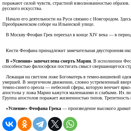
поражают силой чувств, страстной взволнованностью образов.
русского искусства.
Начало его деятельности на Руси связано с Новгородом. Зде
Преображенском соборе на Ильинской улице.
В Москву Феофан Грек переехал в конце XIV века — в период 
Кисти Феофана принадлежит замечательная двусторонняя икон
В «Успении» запечатлена смерть Марии
. В исполнении Фео
способностью философски постигать смысл свершающегося ст
Лежащая на светлом ложе Богоматерь в темно-вишневой одежд
умершей. В энергичном движении, словно устремленный вверх,
темно-синего ореола — небесной сферы, которую венчает ярк
апостолы у ложа Марии кажутся маленькими и слабыми. Их лиц
Группа апостолов поражает жизненностью типов. Трепетность
«Успение» Феофана Грека
— произведение высокого драмат