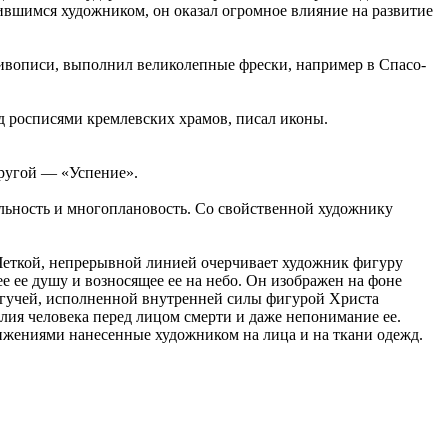
ившимся художником, он оказал огромное влияние на развитие
живописи, выполнил великолепные фрески, например в Спасо-
д росписями кремлевских храмов, писал иконы.
другой — «Успение».
льность и многоплановость. Со свойственной художнику
 Четкой, непрерывной линией очерчивает художник фигуру
 ее душу и возносящее ее на небо. Он изображен на фоне
огучей, исполненной внутренней силы фигурой Христа
лия человека перед лицом смерти и даже непонимание ее.
ижениями нанесенные художником на лица и на ткани одежд.