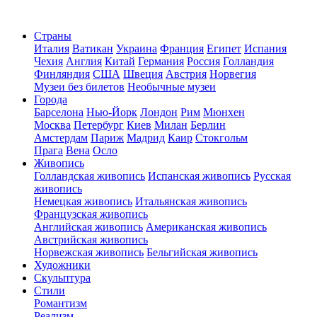
Страны
Италия
Ватикан
Украина
Франция
Египет
Испания
Чехия
Англия
Китай
Германия
Россия
Голландия
Финляндия
США
Швеция
Австрия
Норвегия
Музеи без билетов
Необычные музеи
Города
Барселона
Нью-Йорк
Лондон
Рим
Мюнхен
Москва
Петербург
Киев
Милан
Берлин
Амстердам
Париж
Мадрид
Каир
Стокгольм
Прага
Вена
Осло
Живопись
Голландская живопись
Испанская живопись
Русская
живопись
Немецкая живопись
Итальянская живопись
Французская живопись
Английская живопись
Американская живопись
Австрийская живопись
Норвежская живопись
Бельгийская живопись
Художники
Скульптура
Стили
Романтизм
Реализм