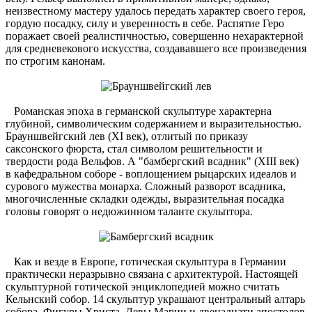
неизвестному мастеру удалось передать характер своего героя,
гордую посадку, силу и уверенность в себе. Распятие Геро
поражает своей реалистичностью, совершенно нехарактерной
для средневекового искусства, создававшего все произведения
по строгим канонам.
Романская эпоха в германской скульптуре характерна
глубиной, символическим содержанием и выразительностью.
Брауншвейгский лев (XI век), отлитый по приказу
саксонского фюрста, стал символом решительности и
твердости рода Вельфов. А "бамбергский всадник" (XIII век)
в кафедральном соборе - воплощением рыцарских идеалов и
сурового мужества монарха. Сложный разворот всадника,
многочисленные складки одежды, выразительная посадка
головы говорят о недюжинном таланте скульптора.
Как и везде в Европе, готическая скульптура в Германии
практически неразрывно связана с архитектурой. Настоящей
скульптурной готической энциклопедией можно считать
Кельнский собор. 14 скульптур украшают центральный алтарь
собора. Фигуры Христа, Девы Марии и двенадцати апостолов