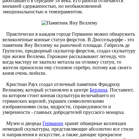
работавшего в середине 18 века. Его работы отличаются
внешней сдержанностью, но необыкновенной
эмоциональностью и темпераментом.
Практически в каждом городе Германии можно обнаружить
великолепные конные статуи фюрстов. В Дюссельдорфе - это
памятник Яну Веллему на рыночной площади. Габриэль де
Групелло, придворный скульптор фюрстов, создал скульптуру
при жизни Веллема. Горожане рассказывают легенду, что
когда мастеру не хватило металла на отливку статуи, то
жители приносили ему столовое серебро, потому как своего
князя очень любили.
Кристиан Раух создал отличный памятник Фридриху
Великому, который установлен в центре
Берлина
. Постамент,
на котором стоит конная скульптура величайшего из
германских королей, украшен символическими
изображениями силы, мудрости, справедливости и
умеренности - главных добродетелей прусского монарха.
Музеи и дворцы
Германии
хранят обширные коллекции
немецкой скульптуры, представляющие абсолютно все стили
и направления в искусстве, а также дающие прекрасное