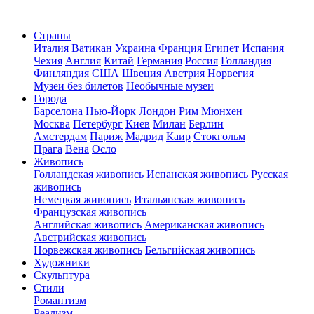
Страны
Италия
Ватикан
Украина
Франция
Египет
Испания
Чехия
Англия
Китай
Германия
Россия
Голландия
Финляндия
США
Швеция
Австрия
Норвегия
Музеи без билетов
Необычные музеи
Города
Барселона
Нью-Йорк
Лондон
Рим
Мюнхен
Москва
Петербург
Киев
Милан
Берлин
Амстердам
Париж
Мадрид
Каир
Стокгольм
Прага
Вена
Осло
Живопись
Голландская живопись
Испанская живопись
Русская
живопись
Немецкая живопись
Итальянская живопись
Французская живопись
Английская живопись
Американская живопись
Австрийская живопись
Норвежская живопись
Бельгийская живопись
Художники
Скульптура
Стили
Романтизм
Реализм