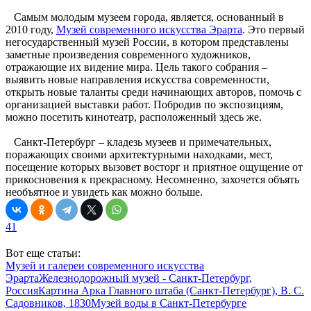
Самым молодым музеем города, является, основанный в
2010 году,
Музей современного искусства Эрарта
. Это первый
негосударственный музей России, в котором представлены
заметные произведения современного художников,
отражающие их видение мира. Цель такого собрания –
выявить новые направления искусства современности,
открыть новые таланты среди начинающих авторов, помочь с
организацией выставки работ. Побродив по экспозициям,
можно посетить кинотеатр, расположенный здесь же.
Санкт-Петербург – кладезь музеев и примечательных,
поражающих своими архитектурными находками, мест,
посещение которых вызовет восторг и приятное ощущение от
прикосновения к прекрасному. Несомненно, захочется объять
необъятное и увидеть как можно больше.
41
Вот еще статьи:
Музей и галереи современного искусства
Эрарта
Железнодорожный музей - Санкт-Петербург,
Россия
Картина Арка Главного штаба (Санкт-Петербург), В. С.
Садовников, 1830
Музей воды в Санкт-Петербурге