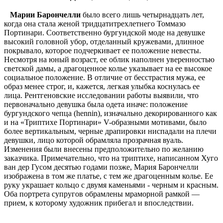
Марии Барончелли
было всего лишь четырнадцать лет,
когда она стала женой тридцатитрехлетнего Томмазо
Портинари. Соответственно бургундской моде на девушке
высокий головной убор, отделанный кружевами, длинное
покрывало, которое подчеркивает ее положение невесты.
Несмотря на юный возраст, ее облик наполнен уверенностью
светской дамы, а драгоценное колье указывает на ее высокое
социальное положение. В отличие от бесстрастия мужа, ее
образ менее строг, и, кажется, легкая улыбка коснулась ее
лица. Рентгеновские исследовании работы выявили, что
первоначально девушка была одета иначе: положение
бургундского чепца (hennin), изначально декорированного как
и на «Триптихе Портинари» V-образными мотивами, было
более вертикальным, черные драпировки ниспадали на плечи
девушки, лицо которой обрамляла прозрачная вуаль.
Изменения были внесены предположительно по желанию
заказчика. Примечательно, что на триптихе, написанном Хуго
ван дер Гусом десятью годами позже, Мария Барончелли
изображена в том же платье, с тем же драгоценным колье. Ее
руку украшает кольцо с двумя каменьями - черным и красным.
Оба портрета супругов обрамлены мраморной рамкой —
прием, к которому художник прибегал и впоследствии.