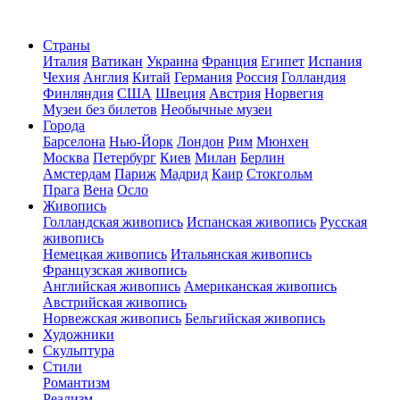
Страны
Италия
Ватикан
Украина
Франция
Египет
Испания
Чехия
Англия
Китай
Германия
Россия
Голландия
Финляндия
США
Швеция
Австрия
Норвегия
Музеи без билетов
Необычные музеи
Города
Барселона
Нью-Йорк
Лондон
Рим
Мюнхен
Москва
Петербург
Киев
Милан
Берлин
Амстердам
Париж
Мадрид
Каир
Стокгольм
Прага
Вена
Осло
Живопись
Голландская живопись
Испанская живопись
Русская
живопись
Немецкая живопись
Итальянская живопись
Французская живопись
Английская живопись
Американская живопись
Австрийская живопись
Норвежская живопись
Бельгийская живопись
Художники
Скульптура
Стили
Романтизм
Реализм