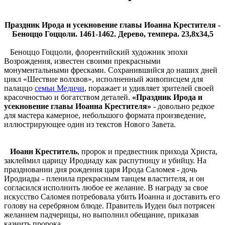
Праздник Ирода и усекновение главы Иоанна Крестителя -
Беноццо Гоццоли. 1461-1462. Дерево, темпера. 23,8x34,5
Беноццо Гоццоли, флорентийский художник эпохи
Возрождения, известен своими прекрасными
монументальными фресками. Сохранившийся до наших дней
цикл «Шествие волхвов», исполненный живописцем для
палаццо
семьи Медичи
, поражает и удивляет зрителей своей
красочностью и богатством деталей.
«Праздник Ирода и
усекновение главы Иоанна Крестителя»
- довольно редкое
для мастера камерное, небольшого формата произведение,
иллюстрирующее один из текстов Нового Завета.
Иоанн Креститель
, пророк и предвестник прихода Христа,
заклеймил царицу Иродиаду как распутницу и убийцу. На
праздновании дня рождения царя Ирода Саломея - дочь
Иродиады - пленила прекрасным танцем властителя, и он
согласился исполнить любое ее желание. В награду за свое
искусство Саломея потребовала убить Иоанна и доставить его
голову на серебряном блюде. Правитель Иудеи был потрясен
желанием падчерицы, но выполнил обещание, приказав
казнить пророка.