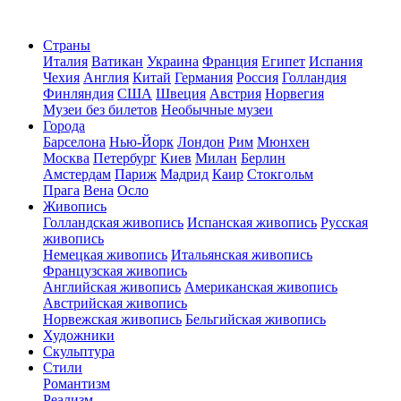
Страны
Италия
Ватикан
Украина
Франция
Египет
Испания
Чехия
Англия
Китай
Германия
Россия
Голландия
Финляндия
США
Швеция
Австрия
Норвегия
Музеи без билетов
Необычные музеи
Города
Барселона
Нью-Йорк
Лондон
Рим
Мюнхен
Москва
Петербург
Киев
Милан
Берлин
Амстердам
Париж
Мадрид
Каир
Стокгольм
Прага
Вена
Осло
Живопись
Голландская живопись
Испанская живопись
Русская
живопись
Немецкая живопись
Итальянская живопись
Французская живопись
Английская живопись
Американская живопись
Австрийская живопись
Норвежская живопись
Бельгийская живопись
Художники
Скульптура
Стили
Романтизм
Реализм