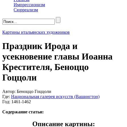
Импрессионизм
Сюрреализм
Картины итальянских художников
Праздник Ирода и
усекновение главы Иоанна
Крестителя, Беноццо
Гоццоли
Автор: Беноццо Гоццоли
Где:
Национальная галерея искусств (Вашингтон)
Год: 1461-1462
Содержание статьи:
Описание картины: