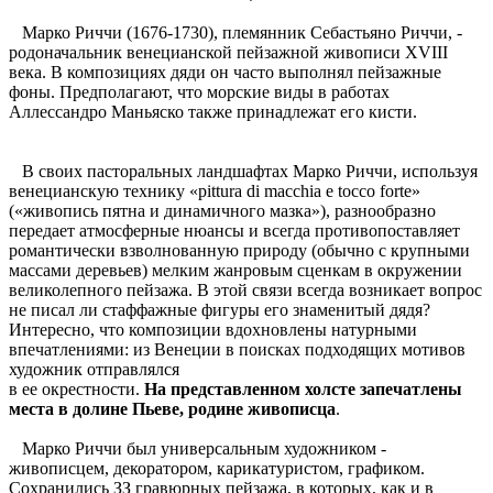
Марко Риччи (1676-1730), племянник Себастьяно Риччи, -
родоначальник венецианской пейзажной живописи XVIII
века. В композициях дяди он часто выполнял пейзажные
фоны. Предполагают, что морские виды в работах
Аллессандро Маньяско также принадлежат его кисти.
В своих пасторальных ландшафтах Марко Риччи, используя
венецианскую технику «pittura di macchia е tocco forte»
(«живопись пятна и динамичного мазка»), разнообразно
передает атмосферные нюансы и всегда противопоставляет
романтически взволнованную природу (обычно с крупными
массами деревьев) мелким жанровым сценкам в окружении
великолепного пейзажа. В этой связи всегда возникает вопрос
не писал ли стаффажные фигуры его знаменитый дядя?
Интересно, что композиции вдохновлены натурными
впечатлениями: из Венеции в поисках подходящих мотивов
художник отправлялся
в ее окрестности.
На представленном холсте запечатлены
места в долине Пьеве, родине живописца
.
Марко Риччи был универсальным художником -
живописцем, декоратором, карикатуристом, графиком.
Сохранились ЗЗ гравюрных пейзажа, в которых, как и в