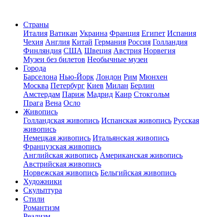
Страны
Италия
Ватикан
Украина
Франция
Египет
Испания
Чехия
Англия
Китай
Германия
Россия
Голландия
Финляндия
США
Швеция
Австрия
Норвегия
Музеи без билетов
Необычные музеи
Города
Барселона
Нью-Йорк
Лондон
Рим
Мюнхен
Москва
Петербург
Киев
Милан
Берлин
Амстердам
Париж
Мадрид
Каир
Стокгольм
Прага
Вена
Осло
Живопись
Голландская живопись
Испанская живопись
Русская
живопись
Немецкая живопись
Итальянская живопись
Французская живопись
Английская живопись
Американская живопись
Австрийская живопись
Норвежская живопись
Бельгийская живопись
Художники
Скульптура
Стили
Романтизм
Реализм