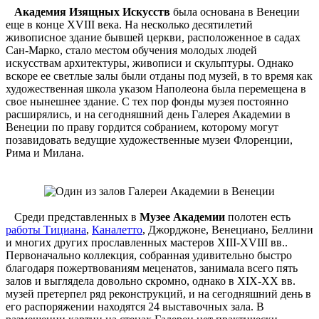
Академия Изящных Искусств
была основана в Венеции
еще в конце XVIII века. На несколько десятилетий
живописное здание бывшей церкви, расположенное в садах
Сан-Марко, стало местом обучения молодых людей
искусствам архитектуры, живописи и скульптуры. Однако
вскоре ее светлые залы были отданы под музей, в то время как
художественная школа указом Наполеона была перемещена в
свое нынешнее здание. С тех пор фонды музея постоянно
расширялись, и на сегодняшний день Галерея Академии в
Венеции по праву гордится собранием, которому могут
позавидовать ведущие художественные музеи Флоренции,
Рима и Милана.
Среди представленных в
Музее Академии
полотен есть
работы Тициана
,
Каналетто
, Джорджоне, Венециано, Беллини
и многих других прославленных мастеров XIII-XVIII вв..
Первоначально коллекция, собранная удивительно быстро
благодаря пожертвованиям меценатов, занимала всего пять
залов и выглядела довольно скромно, однако в XIX-XX вв.
музей претерпел ряд реконструкций, и на сегодняшний день в
его распоряжении находятся 24 выставочных зала. В