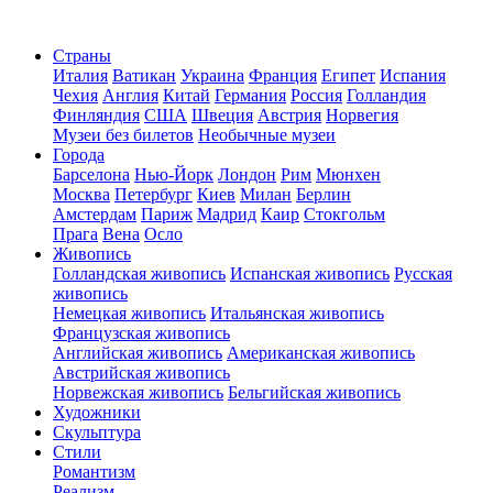
Страны
Италия
Ватикан
Украина
Франция
Египет
Испания
Чехия
Англия
Китай
Германия
Россия
Голландия
Финляндия
США
Швеция
Австрия
Норвегия
Музеи без билетов
Необычные музеи
Города
Барселона
Нью-Йорк
Лондон
Рим
Мюнхен
Москва
Петербург
Киев
Милан
Берлин
Амстердам
Париж
Мадрид
Каир
Стокгольм
Прага
Вена
Осло
Живопись
Голландская живопись
Испанская живопись
Русская
живопись
Немецкая живопись
Итальянская живопись
Французская живопись
Английская живопись
Американская живопись
Австрийская живопись
Норвежская живопись
Бельгийская живопись
Художники
Скульптура
Стили
Романтизм
Реализм