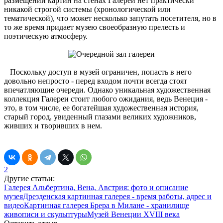
размещении картин на стенах Галереи нет практически
никакой строгой системы (хронологической или
тематической), что может несколько запутать посетителя, но в
то же время придает музею своеобразную прелесть и
поэтическую атмосферу.
Поскольку доступ в музей ограничен, попасть в него
довольно непросто - перед входом почти всегда стоят
впечатляющие очереди. Однако уникальная художественная
коллекция Галереи стоит любого ожидания, ведь Венеция -
это, в том числе, ее богатейшая художественная история,
старый город, увиденный глазами великих художников,
живших и творивших в нем.
2
Другие статьи:
Галерея Альбертина, Вена, Австрия: фото и описание
музея
Дрезденская картинная галерея - время работы, адрес и
видео
Картинная галерея Брера в Милане - хранилище
живописи и скульптуры
Музей Венеции XVIII века