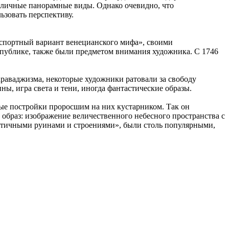
азличные панорамные виды. Однако очевидно, что
ьзовать перспективу.
кспортный вариант венецианского мифа», своими
спублике, также были предметом внимания художника. С 1746
раваджизма, некоторые художники ратовали за свободу
ы, игра света и тени, иногда фантастические образы.
рые постройки проросшим на них кустарником. Так он
образ: изображение величественного небесного пространства с
нтичными руинами и строениями», были столь популярными,