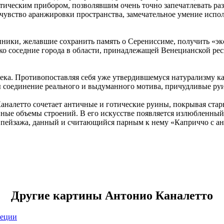
птическим прибором, позволявшим очень точно запечатлевать р
 чувство аранжировки пространства, замечательное умение испол
ники, желавшие сохранить память о Серениссиме, получить «э
ко соседние города в области, принадлежащей Венецианской ре
ка. Противопоставляя себя уже утвердившемуся натурализму ка
 соединение реального и выдуманного мотива, причудливые руин
аналетто сочетает античные и готические руины, покрывая ста
ые объемы строений. В его искусстве появляется излюбленный 
а пейзажа, данный и считающийся парным к нему «Каприччо с а
Другие картины Антонио Каналетто
неции