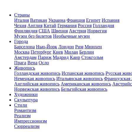
Страны
Италия
Ватикан
Украина
Франция
Египет
Испания
Чехия
Англия
Китай
Германия
Россия
Голландия
Финляндия
США
Швеция
Австрия
Норвегия
Музеи без билетов
Необычные музеи
Города
Барселона
Нью-Йорк
Лондон
Рим
Мюнхен
Москва
Петербург
Киев
Милан
Берлин
Амстердам
Париж
Мадрид
Каир
Стокгольм
Прага
Вена
Осло
Живопись
Голландская живопись
Испанская живопись
Русская жив
Немецкая живопись
Итальянская живопись
Французская
Английская живопись
Американская живопись
Австрийс
Норвежская живопись
Бельгийская живопись
Художники
Скульптура
Стили
Романтизм
Реализм
Импрессионизм
Сюрреализм