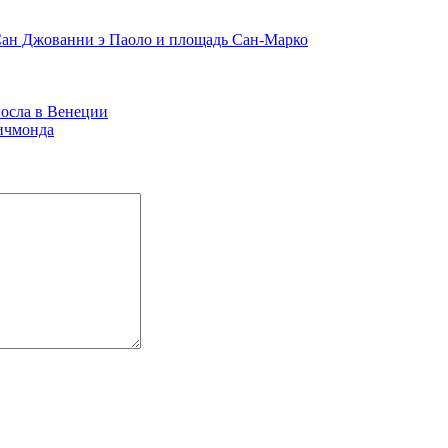
ан Джованни э Паоло и площадь Сан-Марко
осла в Венеции
Ричмонда