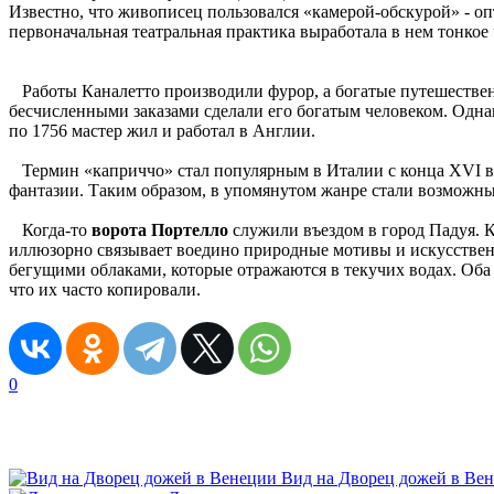
Известно, что живописец пользовался «камерой-обскурой» - о
первоначальная театральная практика выработала в нем тонкое
Работы Каналетто производили фурор, а богатые путешествен
бесчисленными заказами сделали его богатым человеком. Одна
по 1756 мастер жил и работал в Англии.
Термин «каприччо» стал популярным в Италии с конца XVI ве
фантазии. Таким образом, в упомянутом жанре стали возможны
Когда-то
ворота Портелло
служили въездом в город Падуя. К
иллюзорно связывает воедино природные мотивы и искусственн
бегущими облаками, которые отражаются в текучих водах. Об
что их часто копировали.
0
Вид на Дворец дожей в Ве