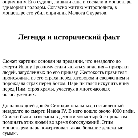
опричнину. Его судили, лишили сана и сослали в монастырь,
где морили голодом. Согласно житию митрополита, в
монастыре его убил опричник Малюта Скуратов.
Легенда и исторический факт
Сюжет картины основан на предании, что незадолго до
смерти Ивану Грозному стали являться видения – призраки
людей, загубленных по его приказу. Жестокость правителя
происходила из его страха перед заговором и свержением и
порождала страх перед Богом. Царь пытался искупить вину
перед Ним, строя храмы, участвуя в многочасовых
богослужениях.
До наших дней дошёл Синодик опальных, составленный
незадолго до смерти Ивана IV. В него вошло около 4000 имён.
Списки были разосланы в десятки монастырей с приказом
поминать этих людей во время богослужений. Этим
монастырям царь пожертвовал также большие денежные
суммы.