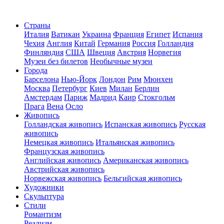
Страны
Италия
Ватикан
Украина
Франция
Египет
Испания
Чехия
Англия
Китай
Германия
Россия
Голландия
Финляндия
США
Швеция
Австрия
Норвегия
Музеи без билетов
Необычные музеи
Города
Барселона
Нью-Йорк
Лондон
Рим
Мюнхен
Москва
Петербург
Киев
Милан
Берлин
Амстердам
Париж
Мадрид
Каир
Стокгольм
Прага
Вена
Осло
Живопись
Голландская живопись
Испанская живопись
Русская
живопись
Немецкая живопись
Итальянская живопись
Французская живопись
Английская живопись
Американская живопись
Австрийская живопись
Норвежская живопись
Бельгийская живопись
Художники
Скульптура
Стили
Романтизм
Реализм