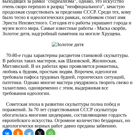
выходящих за рамки "соцреализма", однако, это искусство
очень скоро перешло в разряд "неофициального", зачастую
продолжая существовать за пределами СССР. Среди тех, кому
было тесно в идеологических рамках, особняком стоит имя
Эрнста Неизвестного. Сегодня его работы украшают города и
музеи всего мира. Самые известные работы - Маска скорби,
Золотое дитя, надгробный памятник на могиле Хрущева.
70-80-е годы характерны расцветом станковой скульптуры.
В работах таких мастеров, как Шаховской, Жилинская,
Митлянский. В их работах ярко проявляется романтика,
любовь к будням, простым людям. Впрочем, идеология
требовала пафоса трудовых будней, героических ситуаций,
патетики. Однако многие мастера умудрялись творить свежо и
талантливо, одновременно с этим, выдерживая все
требования идеологии.
Советская эпоха в развитии скульптуры полна побед и
поражений. За 70 лет существования СССР скульптура
обогатилась многими шедеврами, составляющими гордость
европейского искусства. Огромное количество бездарных, но
идеологически верных работ давно преданы забвению.