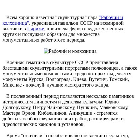
Всем хорошо известная скульптурная пара
"Рабочий и
колхозница"
, украсившая павильон СССР на всемирной
выставке в
Париже
, произвела фурор в художественных
кругах и послужила образцом для множества
монументальных работ этого периода.
Военная тематика в скульптуре СССР представлена
блестящими скульптурными портретами полководцев, а также
монументальными комплексами, среди которых выделяется
монументы Курска, Волгограда, Киева. Вутетич, Томский,
Микенас - пожалуй, лучшие мастера этого жанра.
В послевоенный период появляются несколько памятников
историческим личностям и деятелям культуры: Юрию
Долгорукому, Петру Чайковскому, Пушкину, Маяковскому.
Мастера Орлов, Кибальников, Аникушин - стремятся
добиться особого звучания своих работ, расширяя рамки
идеологических канонов и установок.
Время "оттепели" способствовало появлению скульптур,