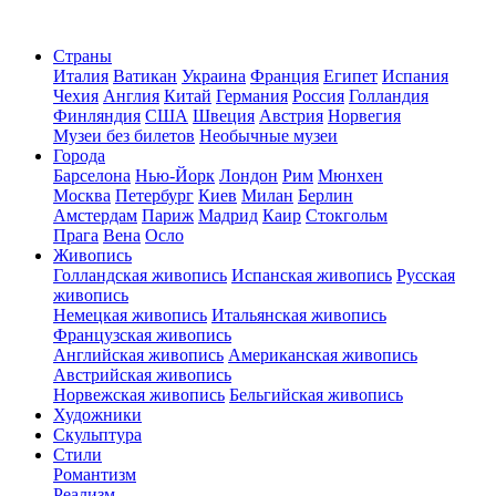
Страны
Италия
Ватикан
Украина
Франция
Египет
Испания
Чехия
Англия
Китай
Германия
Россия
Голландия
Финляндия
США
Швеция
Австрия
Норвегия
Музеи без билетов
Необычные музеи
Города
Барселона
Нью-Йорк
Лондон
Рим
Мюнхен
Москва
Петербург
Киев
Милан
Берлин
Амстердам
Париж
Мадрид
Каир
Стокгольм
Прага
Вена
Осло
Живопись
Голландская живопись
Испанская живопись
Русская
живопись
Немецкая живопись
Итальянская живопись
Французская живопись
Английская живопись
Американская живопись
Австрийская живопись
Норвежская живопись
Бельгийская живопись
Художники
Скульптура
Стили
Романтизм
Реализм