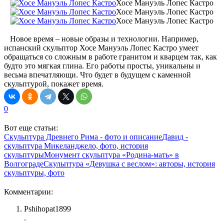
Хосе Мануэль Лопес Кастро
Хосе Мануэль Лопес Кастро
Хосе Мануэль Лопес Кастро
Новое время – новые образы и технологии. Например,
испанский скульптор Хосе Мануэль Лопес Кастро умеет
обращаться со сложным в работе гранитом и кварцем так, как
будто это мягкая глина. Его работы просты, уникальны и
весьма впечатляющи. Что будет в будущем с каменной
скульптурой, покажет время.
0
Вот еще статьи:
Скульптура Древнего Рима - фото и описание
Давид -
скульптура Микеланджело, фото, история
скульптуры
Монумент скульптура «Родина-мать» в
Волгограде
Скульптура «Девушка с веслом»: авторы, история
скульптуры, фото
Комментарии:
Pshihopat1899
.