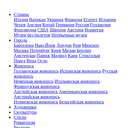
Страны
Италия
Ватикан
Украина
Франция
Египет
Испания
Чехия
Англия
Китай
Германия
Россия
Голландия
Финляндия
США
Швеция
Австрия
Норвегия
Музеи без билетов
Необычные музеи
Города
Барселона
Нью-Йорк
Лондон
Рим
Мюнхен
Москва
Петербург
Киев
Милан
Берлин
Амстердам
Париж
Мадрид
Каир
Стокгольм
Прага
Вена
Осло
Живопись
Голландская живопись
Испанская живопись
Русская
живопись
Немецкая живопись
Итальянская живопись
Французская живопись
Английская живопись
Американская живопись
Австрийская живопись
Норвежская живопись
Бельгийская живопись
Художники
Скульптура
Стили
Романтизм
Реализм