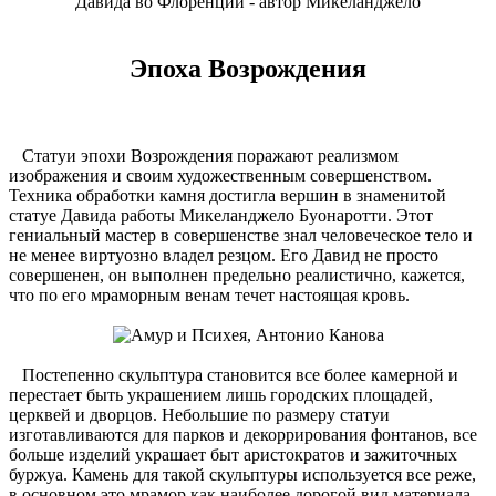
Давида во Флоренции - автор Микеланджело
Эпоха Возрождения
Статуи эпохи Возрождения поражают реализмом
изображения и своим художественным совершенством.
Техника обработки камня достигла вершин в знаменитой
статуе Давида работы Микеланджело Буонаротти. Этот
гениальный мастер в совершенстве знал человеческое тело и
не менее виртуозно владел резцом. Его Давид не просто
совершенен, он выполнен предельно реалистично, кажется,
что по его мраморным венам течет настоящая кровь.
Постепенно скульптура становится все более камерной и
перестает быть украшением лишь городских площадей,
церквей и дворцов. Небольшие по размеру статуи
изготавливаются для парков и декоррирования фонтанов, все
больше изделий украшает быт аристократов и зажиточных
буржуа. Камень для такой скульптуры используется все реже,
в основном это мрамор как наиболее дорогой вид материала.