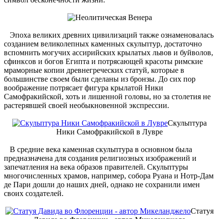
Эпоха великих древних цивилизаций также ознаменовалась
созданием великолепных каменных скульптур, достаточно
вспомнить могучих ассирийских крылатых львов и буйволов,
сфинксов и богов Египта и потрясающей красоты римские
мраморные копии древнегреческих статуй, которые в
большинстве своем были сделаны из бронзы. До сих пор
воображение потрясает фигура крылатой Ники
Самофракийской, хоть и лишенной головы, но за столетия не
растерявшей своей необыкновенной экспрессии.
Скульптура
Ники Самофракийской в Лувре
В средние века каменная скульптура в основном была
предназначена для создания религиозных изображений и
запечатления на века образов правителей. Скульптуры
многочисленных храмов, например, собора Руана и Нотр-Дам
де Пари дошли до наших дней, однако не сохранили имен
своих создателей.
Статуя