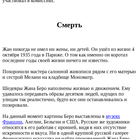
участвовал в комиссиях.
Смерть
Жан никогда не имел ни жены, ни детей. Он ушёл из жизни 4
октября 1935 года в Париже. О том как именно он коротал
последние годы своей жизни ничего не известно.
Похоронили мастера салонной живописи рядом с его матерью
и сестрой Мелани на кладбище Мономатр.
Шедевры Жана Беро наполнены жизнью и движением. Ему
удавалось передавать образы десятков людей, идущих по
улицам так реалистично, будто все они останавливались и
позировали.
На данный момент картины Беро выставлены в
музеях
Франции
, Англии, Бельгии и США. Русские же художники
относятся к его работам с иронией, видя в них отсутствие
искренности и вкуса. Ни в одной крупной русской галерее
французского искусства не найти произведений Жана Беро.