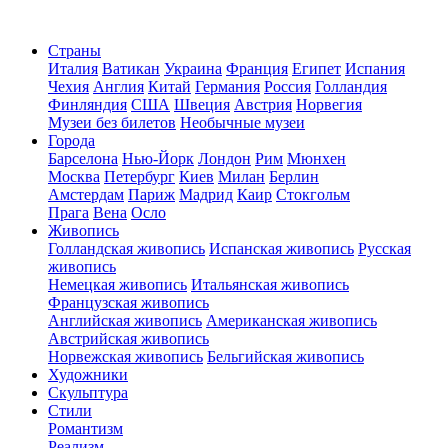
Страны
Италия
Ватикан
Украина
Франция
Египет
Испания
Чехия
Англия
Китай
Германия
Россия
Голландия
Финляндия
США
Швеция
Австрия
Норвегия
Музеи без билетов
Необычные музеи
Города
Барселона
Нью-Йорк
Лондон
Рим
Мюнхен
Москва
Петербург
Киев
Милан
Берлин
Амстердам
Париж
Мадрид
Каир
Стокгольм
Прага
Вена
Осло
Живопись
Голландская живопись
Испанская живопись
Русская
живопись
Немецкая живопись
Итальянская живопись
Французская живопись
Английская живопись
Американская живопись
Австрийская живопись
Норвежская живопись
Бельгийская живопись
Художники
Скульптура
Стили
Романтизм
Реализм