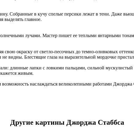
ину. Собранные в кучу спелые персики лежат в тени. Даже вьющи
я выделять главное.
солнечными лучами. Мастер пишет ее теплыми янтарными тонами
яя свою окраску от светло-песочных до темно-оливковых оттенк
не видны. Блестящие глаза на выразительной мордочке присталь
ли: длинные лапки с ловкими пальцами, сильной мускулистый х
к кажется живым.
м возможность наслаждаться великолепными работами Джорджа 
Другие картины Джорджа Стаббса