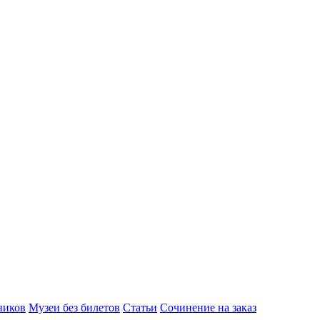
ников
Музеи без билетов
Статьи
Сочинение на заказ