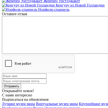
Жеребец Уистлджакет
Кенгуру из Новой Голландии
Норфолк-спаниель
Оставьте отзыв
Открывайте новое!
С нами интересно
Подписаться на обновления
Лучшие музеи мира
Виртуальные музеи мира
Крупнейшие муз