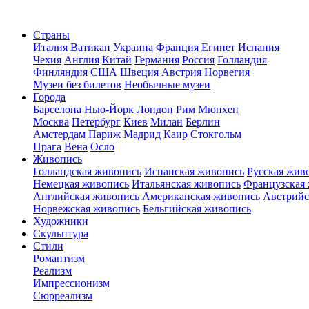
Страны
Италия
Ватикан
Украина
Франция
Египет
Испания
Чехия
Англия
Китай
Германия
Россия
Голландия
Финляндия
США
Швеция
Австрия
Норвегия
Музеи без билетов
Необычные музеи
Города
Барселона
Нью-Йорк
Лондон
Рим
Мюнхен
Москва
Петербург
Киев
Милан
Берлин
Амстердам
Париж
Мадрид
Каир
Стокгольм
Прага
Вена
Осло
Живопись
Голландская живопись
Испанская живопись
Русская жив
Немецкая живопись
Итальянская живопись
Французская
Английская живопись
Американская живопись
Австрийс
Норвежская живопись
Бельгийская живопись
Художники
Скульптура
Стили
Романтизм
Реализм
Импрессионизм
Сюрреализм