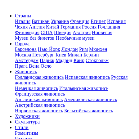
Страны
Италия
Ватикан
Украина
Франция
Египет
Испания
Чехия
Англия
Китай
Германия
Россия
Голландия
Финляндия
США
Швеция
Австрия
Норвегия
Музеи без билетов
Необычные музеи
Города
Барселона
Нью-Йорк
Лондон
Рим
Мюнхен
Москва
Петербург
Киев
Милан
Берлин
Амстердам
Париж
Мадрид
Каир
Стокгольм
Прага
Вена
Осло
Живопись
Голландская живопись
Испанская живопись
Русская
живопись
Немецкая живопись
Итальянская живопись
Французская живопись
Английская живопись
Американская живопись
Австрийская живопись
Норвежская живопись
Бельгийская живопись
Художники
Скульптура
Стили
Романтизм
Реализм