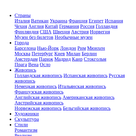
Страны
Италия
Ватикан
Украина
Франция
Египет
Испания
Чехия
Англия
Китай
Германия
Россия
Голландия
Финляндия
США
Швеция
Австрия
Норвегия
Музеи без билетов
Необычные музеи
Города
Барселона
Нью-Йорк
Лондон
Рим
Мюнхен
Москва
Петербург
Киев
Милан
Берлин
Амстердам
Париж
Мадрид
Каир
Стокгольм
Прага
Вена
Осло
Живопись
Голландская живопись
Испанская живопись
Русская
живопись
Немецкая живопись
Итальянская живопись
Французская живопись
Английская живопись
Американская живопись
Австрийская живопись
Норвежская живопись
Бельгийская живопись
Художники
Скульптура
Стили
Романтизм
Реализм