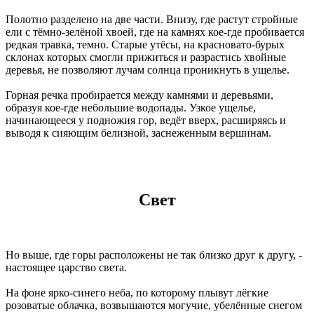
Полотно разделено на две части. Внизу, где растут стройные
ели с тёмно-зелёной хвоей, где на камнях кое-где пробивается
редкая травка, темно. Старые утёсы, на красновато-бурых
склонах которых смогли прижиться и разрастись хвойные
деревья, не позволяют лучам солнца проникнуть в ущелье.
Горная речка пробирается между камнями и деревьями,
образуя кое-где небольшие водопады. Узкое ущелье,
начинающееся у подножия гор, ведёт вверх, расширяясь и
выводя к сияющим белизной, заснеженным вершинам.
Свет
Но выше, где горы расположены не так близко друг к другу, -
настоящее царство света.
На фоне ярко-синего неба, по которому плывут лёгкие
розоватые облачка, возвышаются могучие, убелённые снегом