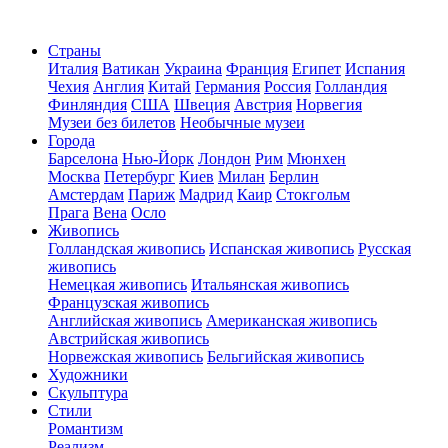
Страны
Италия
Ватикан
Украина
Франция
Египет
Испания
Чехия
Англия
Китай
Германия
Россия
Голландия
Финляндия
США
Швеция
Австрия
Норвегия
Музеи без билетов
Необычные музеи
Города
Барселона
Нью-Йорк
Лондон
Рим
Мюнхен
Москва
Петербург
Киев
Милан
Берлин
Амстердам
Париж
Мадрид
Каир
Стокгольм
Прага
Вена
Осло
Живопись
Голландская живопись
Испанская живопись
Русская
живопись
Немецкая живопись
Итальянская живопись
Французская живопись
Английская живопись
Американская живопись
Австрийская живопись
Норвежская живопись
Бельгийская живопись
Художники
Скульптура
Стили
Романтизм
Реализм