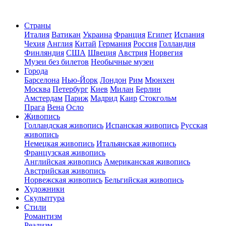
Страны
Италия
Ватикан
Украина
Франция
Египет
Испания
Чехия
Англия
Китай
Германия
Россия
Голландия
Финляндия
США
Швеция
Австрия
Норвегия
Музеи без билетов
Необычные музеи
Города
Барселона
Нью-Йорк
Лондон
Рим
Мюнхен
Москва
Петербург
Киев
Милан
Берлин
Амстердам
Париж
Мадрид
Каир
Стокгольм
Прага
Вена
Осло
Живопись
Голландская живопись
Испанская живопись
Русская
живопись
Немецкая живопись
Итальянская живопись
Французская живопись
Английская живопись
Американская живопись
Австрийская живопись
Норвежская живопись
Бельгийская живопись
Художники
Скульптура
Стили
Романтизм
Реализм