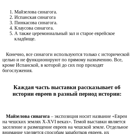
Майзелова синагога.
Испанская синагога
Пинкасова синагога.
Клаусова синагога.
А также церемониальный зал и старое еврейское
кладбище.
Конечно, все синагоги используются только с исторической
целью и не функционируют по прямому назначению. Все,
кроме Испанской, в которой до сих пор проходят
богослужения.
Каждая часть выставки рассказывает об
истории евреев в разный период истории:
Майзелова синагога
– экспозиция носит название «Евреи
на чешских землях X-XVI веках». Темой выставки является
заселение и размещение евреев на чешской земле. Отдельное
внимание уделяется способам заработков евреев, их