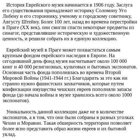
История Еврейского музея начинается в 1906 году. Заслуга
его существования принадлежит историку Соломону Уго
Либену и его стороннику, ученому и городскому советнику,
Августу Штейну. Более 100 лет, назад во времена перестройки
в Праге (ХХ век), они смогли спасти некоторые предметы из
синагог, представлявшие историческую и художественную
ценность, и решили собрать их в единую коллекцию.
Еврейский музей в Праге может похвастаться самым
крупным фондом еврейского наследия в Европе. На
сегодняшний день фонд музея насчитывает около 100 000
книг и 40 000 религиозных, культовых и бытовых экспонатов.
Основная часть фонда пополнялась во времена Второй
Мировой Войны (1941-1944 гг.) Благодарить за это как ни
странно нужно фашистских захватчиков, которые путем
конфискации имущества чешских евреев пополняли запасы
фонда (до начала войны в музее хранилось всего около 1000
экспонатов).
Уникальность данной коллекции даже не в количестве
экспонатов, а в том, что они были собраны в разных уголках
Чехии и Моравии. Такая обширность территории позволяет
более ясно представить образ жизни евреев и их бытовой
уклад.