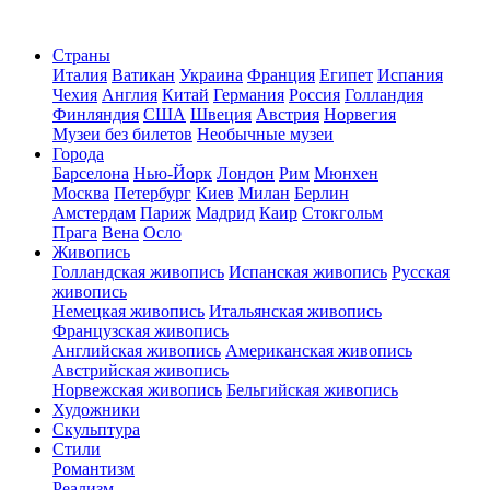
Страны
Италия
Ватикан
Украина
Франция
Египет
Испания
Чехия
Англия
Китай
Германия
Россия
Голландия
Финляндия
США
Швеция
Австрия
Норвегия
Музеи без билетов
Необычные музеи
Города
Барселона
Нью-Йорк
Лондон
Рим
Мюнхен
Москва
Петербург
Киев
Милан
Берлин
Амстердам
Париж
Мадрид
Каир
Стокгольм
Прага
Вена
Осло
Живопись
Голландская живопись
Испанская живопись
Русская
живопись
Немецкая живопись
Итальянская живопись
Французская живопись
Английская живопись
Американская живопись
Австрийская живопись
Норвежская живопись
Бельгийская живопись
Художники
Скульптура
Стили
Романтизм
Реализм