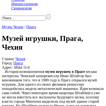
Импрессионизм
Сюрреализм
Музеи Чехии
/
Прага
Музей игрушки, Прага,
Чехия
Страна:
Чехия
Город:
Прага
Адрес: Jiřská 11/4
История возникновения
музея игрушек в Праге
весьма
интересна. Чешский кинорежиссер Иван Штайгер был
виновником того, что в 1989 году в Праге открылся музей
игрушек. Для одного из своих фильмов режиссеру
понадобилась модель металлической машинки. Идея возникла
сама собой. Через некоторое время квартира Штайберга уже
не могла вместить все экспонаты буудущего музея, поэтому
власти города Мюнхена выделили под музей здание старой
ратуши. Но Штайберг родом из Чехии, и его не оставляла