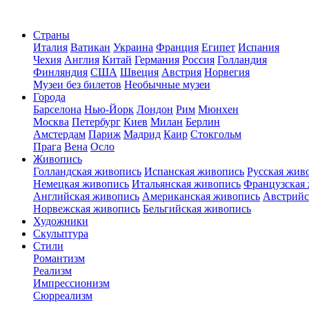
Страны
Италия
Ватикан
Украина
Франция
Египет
Испания
Чехия
Англия
Китай
Германия
Россия
Голландия
Финляндия
США
Швеция
Австрия
Норвегия
Музеи без билетов
Необычные музеи
Города
Барселона
Нью-Йорк
Лондон
Рим
Мюнхен
Москва
Петербург
Киев
Милан
Берлин
Амстердам
Париж
Мадрид
Каир
Стокгольм
Прага
Вена
Осло
Живопись
Голландская живопись
Испанская живопись
Русская жив
Немецкая живопись
Итальянская живопись
Французская
Английская живопись
Американская живопись
Австрийс
Норвежская живопись
Бельгийская живопись
Художники
Скульптура
Стили
Романтизм
Реализм
Импрессионизм
Сюрреализм