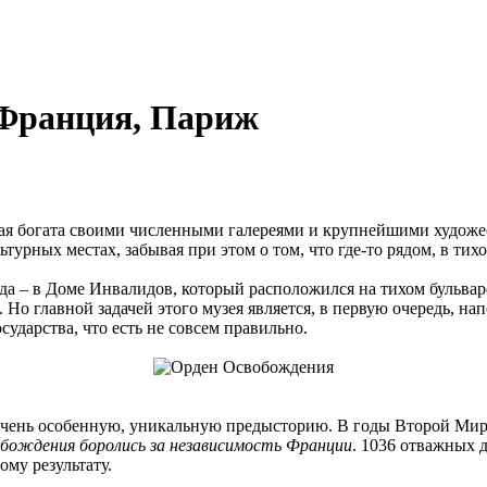
 Франция, Париж
ая богата своими численными галереями и крупнейшими художес
урных местах, забывая при этом о том, что где-то рядом, в тих
а – в Доме Инвалидов, который расположился на тихом бульваре
Но главной задачей этого музея является, в первую очередь, на
ударства, что есть не совсем правильно.
очень особенную, уникальную предысторию. В годы Второй Миров
обождения боролись за независимость Франции
. 1036 отважных 
ому результату.