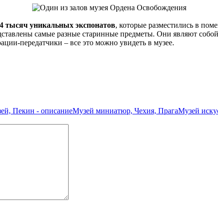
4 тысяч уникальных экспонатов
, которые разместились в пом
редставлены самые разные старинные предметы. Они являют собой
ации-передатчики – все это можно увидеть в музее.
ей, Пекин - описание
Музей миниатюр, Чехия, Прага
Музей иску