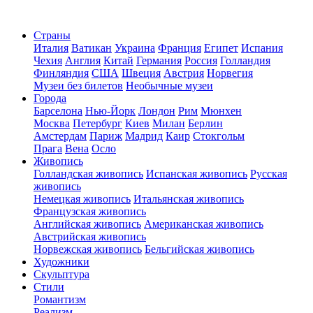
Страны
Италия
Ватикан
Украина
Франция
Египет
Испания
Чехия
Англия
Китай
Германия
Россия
Голландия
Финляндия
США
Швеция
Австрия
Норвегия
Музеи без билетов
Необычные музеи
Города
Барселона
Нью-Йорк
Лондон
Рим
Мюнхен
Москва
Петербург
Киев
Милан
Берлин
Амстердам
Париж
Мадрид
Каир
Стокгольм
Прага
Вена
Осло
Живопись
Голландская живопись
Испанская живопись
Русская
живопись
Немецкая живопись
Итальянская живопись
Французская живопись
Английская живопись
Американская живопись
Австрийская живопись
Норвежская живопись
Бельгийская живопись
Художники
Скульптура
Стили
Романтизм
Реализм