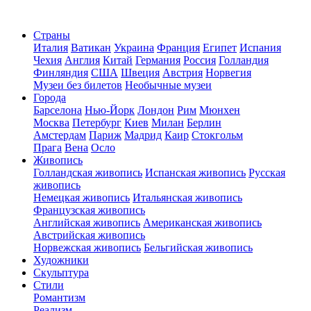
Страны
Италия
Ватикан
Украина
Франция
Египет
Испания
Чехия
Англия
Китай
Германия
Россия
Голландия
Финляндия
США
Швеция
Австрия
Норвегия
Музеи без билетов
Необычные музеи
Города
Барселона
Нью-Йорк
Лондон
Рим
Мюнхен
Москва
Петербург
Киев
Милан
Берлин
Амстердам
Париж
Мадрид
Каир
Стокгольм
Прага
Вена
Осло
Живопись
Голландская живопись
Испанская живопись
Русская
живопись
Немецкая живопись
Итальянская живопись
Французская живопись
Английская живопись
Американская живопись
Австрийская живопись
Норвежская живопись
Бельгийская живопись
Художники
Скульптура
Стили
Романтизм
Реализм