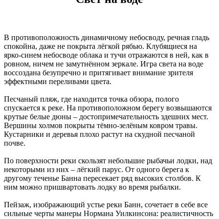
В противоположность динамичному небосводу, речная гладь
спокойна, даже не покрыта лёгкой рябью. Клубящиеся на
ярко-синем небосводе облака и тучи отражаются в ней, как в
ровном, ничем не замутнённом зеркале. Игра света на воде
воссоздана безупречно и притягивает внимание зрителя
эффектными переливами цвета.
Песчаный пляж, где находится точка обзора, полого
спускается к реке. На противоположном берегу возвышаются
крутые белые дюны – достопримечательность здешних мест.
Вершины холмов покрыты тёмно-зелёным ковром травы.
Кустарники и деревья плохо растут на скудной песчаной
почве.
По поверхности реки скользят небольшие рыбачьи лодки, над
некоторыми из них – лёгкий парус. От одного берега к
другому теченье Банна пересекает ряд высоких столбов. К
ним можно пришвартовать лодку во время рыбалки.
Пейзаж, изображающий устье реки Банн, сочетает в себе все
сильные черты манеры Нормана Уилкинсона: реалистичность