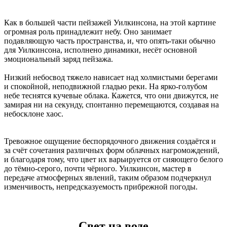
Как в большей части пейзажей Уилкинсона, на этой картине
огромная роль принадлежит небу. Оно занимает
подавляющую часть пространства, и, что опять-таки обычно
для Уилкинсона, исполнено динамики, несёт основной
эмоциональный заряд пейзажа.
Низкий небосвод тяжело нависает над холмистыми берегами
и спокойной, неподвижной гладью реки. На ярко-голубом
небе теснятся кучевые облака. Кажется, что они движутся, не
замирая ни на секунду, спонтанно перемещаются, создавая на
небосклоне хаос.
Тревожное ощущение беспорядочного движения создаётся и
за счёт сочетания различных форм облачных нагромождений,
и благодаря тому, что цвет их варьируется от сияющего белого
до тёмно-серого, почти чёрного. Уилкинсон, мастер в
передаче атмосферных явлений, таким образом подчеркнул
изменчивость, непредсказуемость прибрежной погоды.
Свет на воде