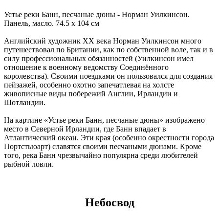
Устье реки Банн, песчаные дюны - Норман Уилкинсон.
Панель, масло. 74.5 x 104 см
Английский художник ХХ века Норман Уилкинсон много
путешествовал по Британии, как по собственной воле, так и в
силу профессиональных обязанностей (Уилкинсон имел
отношение к военному ведомству Соединённого
королевства). Своими поездками он пользовался для создания
пейзажей, особенно охотно запечатлевая на холсте
живописные виды побережий Англии, Ирландии и
Шотландии.
На картине «Устье реки Банн, песчаные дюны» изображено
место в Северной Ирландии, где Банн впадает в
Атлантический океан. Эти края (особенно окрестности города
Портстьюарт) славятся своими песчаными дюнами. Кроме
того, река Банн чрезвычайно популярна среди любителей
рыбной ловли.
Небосвод