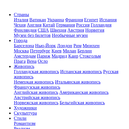
Страны
Италия
Ватикан
Украина
Франция
Египет
Испания
Чехия
Англия
Китай
Германия
Россия
Голландия
Финляндия
США
Швеция
Австрия
Норвегия
Музеи без билетов
Необычные музеи
Города
Барселона
Нью-Йорк
Лондон
Рим
Мюнхен
Москва
Петербург
Киев
Милан
Берлин
Амстердам
Париж
Мадрид
Каир
Стокгольм
Прага
Вена
Осло
Живопись
Голландская живопись
Испанская живопись
Русская
живопись
Немецкая живопись
Итальянская живопись
Французская живопись
Английская живопись
Американская живопись
Австрийская живопись
Норвежская живопись
Бельгийская живопись
Художники
Скульптура
Стили
Романтизм
Реализм