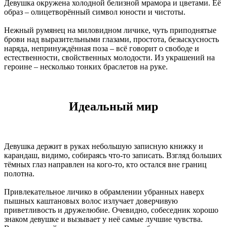
Девушка окружена холодной белизной мрамора и цветами. Её
образ – олицетворённый символ юности и чистоты.
Нежный румянец на миловидном личике, чуть приподнятые
брови над выразительными глазами, простота, безыскусность
наряда, непринуждённая поза – всё говорит о свободе и
естественности, свойственных молодости. Из украшений на
героине – несколько тонких браслетов на руке.
Идеальный мир
Девушка держит в руках небольшую записную книжку и
карандаш, видимо, собираясь что-то записать. Взгляд больших
тёмных глаз направлен на кого-то, кто остался вне границ
полотна.
Привлекательное личико в обрамлении убранных наверх
пышных каштановых волос излучает доверчивую
приветливость и дружелюбие. Очевидно, собеседник хорошо
знаком девушке и вызывает у неё самые лучшие чувства.