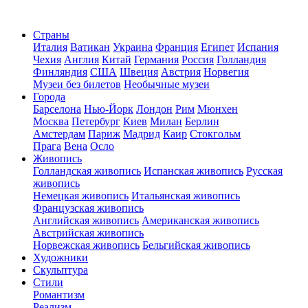
Страны
Италия
Ватикан
Украина
Франция
Египет
Испания
Чехия
Англия
Китай
Германия
Россия
Голландия
Финляндия
США
Швеция
Австрия
Норвегия
Музеи без билетов
Необычные музеи
Города
Барселона
Нью-Йорк
Лондон
Рим
Мюнхен
Москва
Петербург
Киев
Милан
Берлин
Амстердам
Париж
Мадрид
Каир
Стокгольм
Прага
Вена
Осло
Живопись
Голландская живопись
Испанская живопись
Русская
живопись
Немецкая живопись
Итальянская живопись
Французская живопись
Английская живопись
Американская живопись
Австрийская живопись
Норвежская живопись
Бельгийская живопись
Художники
Скульптура
Стили
Романтизм
Реализм