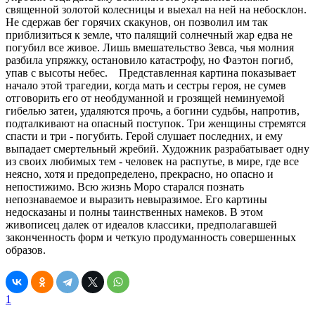
священной золотой колесницы и выехал на ней на небосклон.
Не сдержав бег горячих скакунов, он позволил им так
приблизиться к земле, что палящий солнечный жар едва не
погубил все живое. Лишь вмешательство Зевса, чья молния
разбила упряжку, остановило катастрофу, но Фаэтон погиб,
упав с высоты небес. Представленная картина показывает
начало этой трагедии, когда мать и сестры героя, не сумев
отговорить его от необдуманной и грозящей неминуемой
гибелью затеи, удаляются прочь, а богини судьбы, напротив,
подталкивают на опасный поступок. Три женщины стремятся
спасти и три - погубить. Герой слушает последних, и ему
выпадает смертельный жребий. Художник разрабатывает одну
из своих любимых тем - человек на распутье, в мире, где все
неясно, хотя и предопределено, прекрасно, но опасно и
непостижимо. Всю жизнь Моро старался познать
непознаваемое и выразить невыразимое. Его картины
недосказаны и полны таинственных намеков. В этом
живописец далек от идеалов классики, предполагавшей
законченность форм и четкую продуманность совершенных
образов.
1