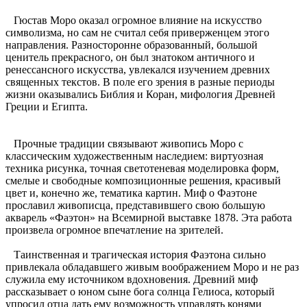
Гюстав Моро оказал огромное влияние на искусство
символизма, но сам не считал себя приверженцем этого
направления. Разносторонне образованный, большой
ценитель прекрасного, он был знатоком античного и
ренессансного искусства, увлекался изучением древних
священных текстов. В поле его зрения в разные периоды
жизни оказывались Библия и Коран, мифология Древней
Греции и Египта.
Прочные традиции связывают живопись Моро с
классическим художественным наследием: виртуозная
техника рисунка, точная светотеневая моделировка форм,
смелые и свободные композиционные решения, красивый
цвет и, конечно же, тематика картин. Миф о Фаэтоне
прославил живописца, представившего свою большую
акварель «Фаэтон» на Всемирной выставке 1878. Эта работа
произвела огромное впечатление на зрителей.
Таинственная и трагическая история Фаэтона сильно
привлекала обладавшего живым воображением Моро и не раз
служила ему источником вдохновения. Древний миф
рассказывает о юном сыне бога солнца Гелиоса, который
упросил отца дать ему возможность управлять конями