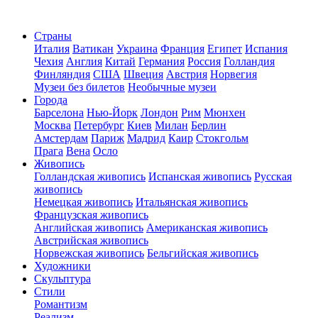
Страны
Италия
Ватикан
Украина
Франция
Египет
Испания
Чехия
Англия
Китай
Германия
Россия
Голландия
Финляндия
США
Швеция
Австрия
Норвегия
Музеи без билетов
Необычные музеи
Города
Барселона
Нью-Йорк
Лондон
Рим
Мюнхен
Москва
Петербург
Киев
Милан
Берлин
Амстердам
Париж
Мадрид
Каир
Стокгольм
Прага
Вена
Осло
Живопись
Голландская живопись
Испанская живопись
Русская
живопись
Немецкая живопись
Итальянская живопись
Французская живопись
Английская живопись
Американская живопись
Австрийская живопись
Норвежская живопись
Бельгийская живопись
Художники
Скульптура
Стили
Романтизм
Реализм