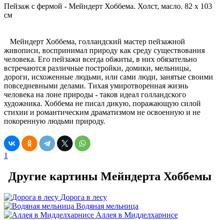
Пейзаж с фермой - Мейндерт Хоббема. Холст, масло. 82 x 103
см
Мейндерт Хоббема, голландский мастер пейзажной
живописи, воспринимал природу как среду существования
человека. Его пейзажи всегда обжиты, в них обязательно
встречаются различные постройки, домики, мельницы,
дороги, исхоженные людьми, или сами люди, занятые своими
повседневными делами. Тихая умиротворенная жизнь
человека на лоне природы - таков идеал голландского
художника. Хоббема не писал дикую, поражающую силой
стихии и романтическим драматизмом не освоенную и не
покоренную людьми природу.
1
Другие картины Мейндерта Хоббемы
Дорога в лесу
Водяная мельница
Аллея в Мидделхарнисе