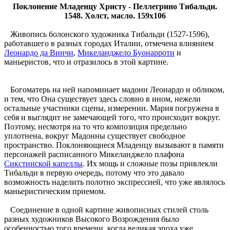
Поклонение Младенцу Христу - Пеллегрино Тибальди.
1548. Холст, масло. 159x106
Живопись болонского художника Тибальди (1527-1596),
работавшего в разных городах Италии, отмечена влиянием
Леонардо да Винчи
,
Микеланджело Буонарроти
и
маньеристов, что и отразилось в этой картине.
Богоматерь на ней напоминает мадонн Леонардо и обликом,
и тем, что Она существует здесь словно в ином, нежели
остальные участники сцены, измерении. Мария погружена в
себя и выглядит не замечающей того, что происходит вокруг.
Поэтому, несмотря на то что композиция предельно
уплотнена, вокруг Мадонны существует свободное
пространство. Поклоняющиеся Младенцу вызывают в памяти
персонажей расписанного Микеланджело плафона
Сикстинской капеллы
. Их мощь и сложные позы привлекли
Тибальди в первую очередь, потому что это давало
возможность наделить полотно экспрессией, что уже являлось
маньеристическим приемом.
Соединение в одной картине живописных стилей столь
разных художников Высокого Возрождения было
особенностью того времени, когда великая эпоха уже