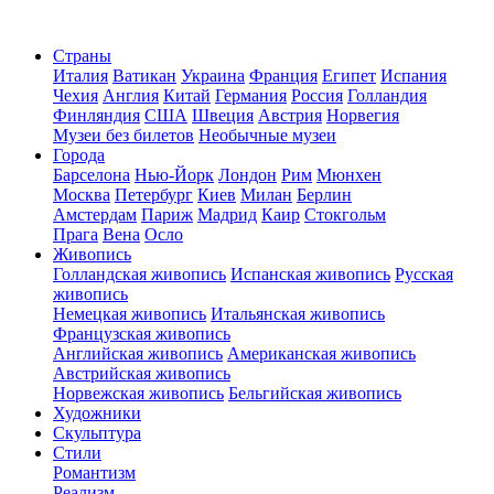
Страны
Италия
Ватикан
Украина
Франция
Египет
Испания
Чехия
Англия
Китай
Германия
Россия
Голландия
Финляндия
США
Швеция
Австрия
Норвегия
Музеи без билетов
Необычные музеи
Города
Барселона
Нью-Йорк
Лондон
Рим
Мюнхен
Москва
Петербург
Киев
Милан
Берлин
Амстердам
Париж
Мадрид
Каир
Стокгольм
Прага
Вена
Осло
Живопись
Голландская живопись
Испанская живопись
Русская
живопись
Немецкая живопись
Итальянская живопись
Французская живопись
Английская живопись
Американская живопись
Австрийская живопись
Норвежская живопись
Бельгийская живопись
Художники
Скульптура
Стили
Романтизм
Реализм