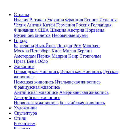
Страны
Италия
Ватикан
Украина
Франция
Египет
Испания
Чехия
Англия
Китай
Германия
Россия
Голландия
Финляндия
США
Швеция
Австрия
Норвегия
Музеи без билетов
Необычные музеи
Города
Барселона
Нью-Йорк
Лондон
Рим
Мюнхен
Москва
Петербург
Киев
Милан
Берлин
Амстердам
Париж
Мадрид
Каир
Стокгольм
Прага
Вена
Осло
Живопись
Голландская живопись
Испанская живопись
Русская
живопись
Немецкая живопись
Итальянская живопись
Французская живопись
Английская живопись
Американская живопись
Австрийская живопись
Норвежская живопись
Бельгийская живопись
Художники
Скульптура
Стили
Романтизм
Реализм