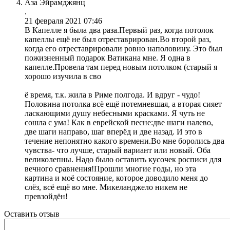
Аза Эйрамджянц
.
21 февраля 2021 07:46
В Капелле я была два раза.Первый раз, когда потолок
капеллы ещё не был отреставрирован.Во второй раз,
когда его отреставрировали ровно наполовину. Это был
пожизненный подарок Ватикана мне. Я одна в
капелле.Провела там перед новым потолком (старый я
хорошо изучила в сво
ё время, т.к. жила в Риме полгода. И вдруг - чудо!
Половина потолка всё ещё потемневшая, а вторая сияет
ласкающими душу небесными красками. Я чуть не
сошла с ума! Как в еврейской песне:две шаги налево,
две шаги направо, шаг вперёд и две назад. И это в
течение непонятно какого времени.Во мне боролись два
чувства- что лучше, старый вариант или новый. Оба
великолепны. Надо было оставить кусочек росписи для
вечного сравнения!Прошли многие годы, но эта
картина и моё состояние, которое доводило меня до
слёз, всё ещё во мне. Микеланджело никем не
превзойдён!
Оставить отзыв