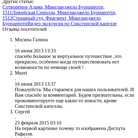
Другие статьи:
Сотворение Адама, Микеланджело Буонарроти,
1511
Ливийская Сивилла, Микеланджело Буонаротти,
1512
Страшный суд. Фрагмент, Микеланджело
Буонарроти
Видео экскурсия по Сикстинской капелле
Отзывы посетителей
Мосина Галина
.
16 июня 2013 13:33
спасибо большое за виртуальное путешествие ,это
прекрасно, особенно когда путешествововать нет
возможности по немощи своей !
Muzei
.
16 июня 2013 13:37
Пожалуйста. Мы стараемся для наших пользователей. И
Вам спасибо за комментарий. Будем признательны, если
прокомментируете еще какие-то новости, кроме
Сикстинской капеллы.
Сергей
.
23 февраля 2015 03:10
На первой картинке почему то изображена Диспута
Рафаэля.