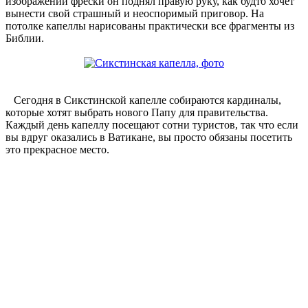
изображении фрески он поднял правую руку, как будто хочет
вынести свой страшный и неоспоримый приговор. На
потолке капеллы нарисованы практически все фрагменты из
Библии.
Сегодня в Сикстинской капелле собираются кардиналы,
которые хотят выбрать нового Папу для правительства.
Каждый день капеллу посещают сотни туристов, так что если
вы вдруг оказались в Ватикане, вы просто обязаны посетить
это прекрасное место.