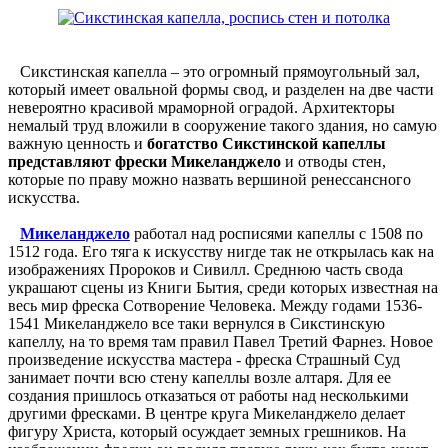
Сикстинская капелла – это огромный прямоугольный зал,
который имеет овальной формы свод, и разделен на две части
невероятно красивой мраморной оградой. Архитекторы
немалый труд вложили в сооружение такого здания, но самую
важную ценность и
богатство Сикстинской капеллы
представляют фрески Микеланджело
и отводы стен,
которые по праву можно назвать вершиной ренессансного
искусства.
Микеланджело
работал над росписями капеллы с 1508 по
1512 года. Его тяга к искусству нигде так не открылась как на
изображениях Пророков и Сивилл. Среднюю часть свода
украшают сцены из Книги Бытия, среди которых известная на
весь мир фреска Сотворение Человека. Между годами 1536-
1541 Микеланджело все таки вернулся в Сикстинскую
капеллу, на то время там правил Павел Третий Фарнез. Новое
произведение искусства мастера - фреска Страшный Суд
занимает почти всю стену капеллы возле алтаря. Для ее
создания пришлось отказаться от работы над несколькими
другими фресками. В центре круга Микеланджело делает
фигуру Христа, который осуждает земных грешников. На