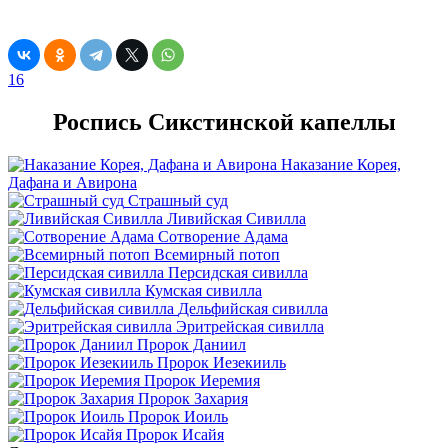
16
Роспись Сикстинской капеллы
Наказание Корея,
Дафана и Авирона
Страшный суд
Ливийская Сивилла
Сотворение Адама
Всемирный потоп
Персидская сивилла
Кумская сивилла
Дельфийская сивилла
Эритрейская сивилла
Пророк Даниил
Пророк Иезекииль
Пророк Иеремия
Пророк Захария
Пророк Иоиль
Пророк Исайя