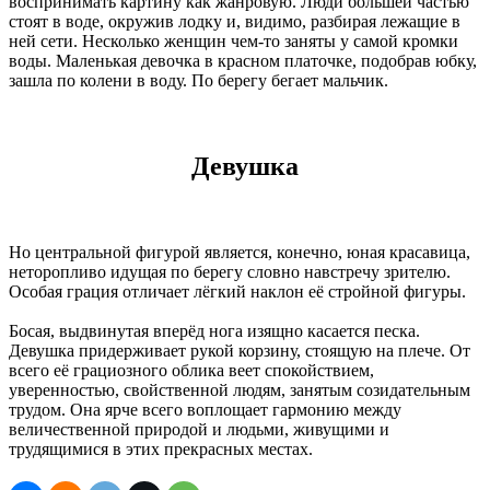
воспринимать картину как жанровую. Люди большей частью
стоят в воде, окружив лодку и, видимо, разбирая лежащие в
ней сети. Несколько женщин чем-то заняты у самой кромки
воды. Маленькая девочка в красном платочке, подобрав юбку,
зашла по колени в воду. По берегу бегает мальчик.
Девушка
Но центральной фигурой является, конечно, юная красавица,
неторопливо идущая по берегу словно навстречу зрителю.
Особая грация отличает лёгкий наклон её стройной фигуры.
Босая, выдвинутая вперёд нога изящно касается песка.
Девушка придерживает рукой корзину, стоящую на плече. От
всего её грациозного облика веет спокойствием,
уверенностью, свойственной людям, занятым созидательным
трудом. Она ярче всего воплощает гармонию между
величественной природой и людьми, живущими и
трудящимися в этих прекрасных местах.