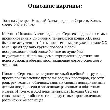
Описание картины:
Тоня на Днепре - Николай Александрович Сергеев. Холст,
масло. 207 x 123 см
Картины Николая Александровича Сергеева, одного из самых
проникновенных, лиричных пейзажистов конца XIX века,
были незаслуженно забыты после его смерти уже в начале XX
века. Время сделало крутой поворот: новой
постреволюционной эпохе больше по душе был
индустриальный пейзаж, демонстрирующий достижения
нового строя, и образы, прославляющие нового советского
человека.
Полотна Сергеева, не несущие никакой идейной нагрузки, а
просто показывающие приволье родных просторов, красоту
рощ, рек, холмов, обычных, занятых своими повседневными
делами людей, осели в запасниках районных и областных
музеев. И только в XXI веке пейзажист Николай Сергеев
снова занял достойное место в ряду самых прославленных
российских живописцев.