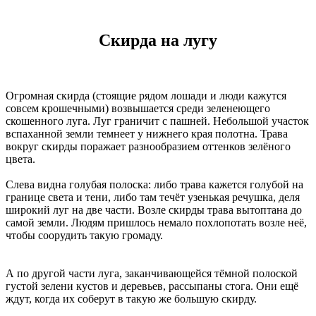
Скирда на лугу
Огромная скирда (стоящие рядом лошади и люди кажутся
совсем крошечными) возвышается среди зеленеющего
скошенного луга. Луг граничит с пашней. Небольшой участок
вспаханной земли темнеет у нижнего края полотна. Трава
вокруг скирды поражает разнообразием оттенков зелёного
цвета.
Слева видна голубая полоска: либо трава кажется голубой на
границе света и тени, либо там течёт узенькая речушка, деля
широкий луг на две части. Возле скирды трава вытоптана до
самой земли. Людям пришлось немало похлопотать возле неё,
чтобы соорудить такую громаду.
А по другой части луга, заканчивающейся тёмной полоской
густой зелени кустов и деревьев, рассыпаны стога. Они ещё
ждут, когда их соберут в такую же большую скирду.