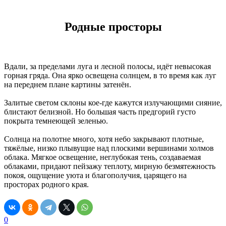
Родные просторы
Вдали, за пределами луга и лесной полосы, идёт невысокая
горная гряда. Она ярко освещена солнцем, в то время как луг
на переднем плане картины затенён.
Залитые светом склоны кое-где кажутся излучающими сияние,
блистают белизной. Но большая часть предгорий густо
покрыта темнеющей зеленью.
Солнца на полотне много, хотя небо закрывают плотные,
тяжёлые, низко плывущие над плоскими вершинами холмов
облака. Мягкое освещение, неглубокая тень, создаваемая
облаками, придают пейзажу теплоту, мирную безмятежность
покоя, ощущение уюта и благополучия, царящего на
просторах родного края.
0