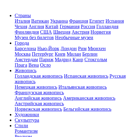
Страны
Италия
Ватикан
Украина
Франция
Египет
Испания
Чехия
Англия
Китай
Германия
Россия
Голландия
Финляндия
США
Швеция
Австрия
Норвегия
Музеи без билетов
Необычные музеи
Города
Барселона
Нью-Йорк
Лондон
Рим
Мюнхен
Москва
Петербург
Киев
Милан
Берлин
Амстердам
Париж
Мадрид
Каир
Стокгольм
Прага
Вена
Осло
Живопись
Голландская живопись
Испанская живопись
Русская
живопись
Немецкая живопись
Итальянская живопись
Французская живопись
Английская живопись
Американская живопись
Австрийская живопись
Норвежская живопись
Бельгийская живопись
Художники
Скульптура
Стили
Романтизм
Реализм