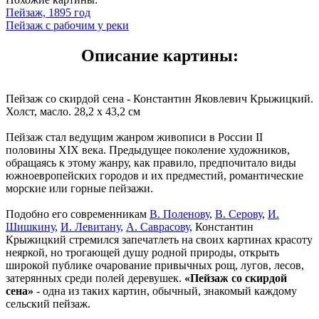
Пейзаж, 1895 год
Пейзаж с рабочим у реки
Описание картины:
Пейзаж со скирдой сена - Константин Яковлевич Крыжицкий.
Холст, масло. 28,2 x 43,2 см
Пейзаж стал ведущим жанром живописи в России II
половины XIX века. Предыдущее поколение художников,
обращаясь к этому жанру, как правило, предпочитало виды
южноевропейских городов и их предместий, романтические
морские или горные пейзажи.
Подобно его современникам
В. Поленову
,
В. Серову
,
И.
Шишкину
,
И. Левитану
,
А. Саврасову
, Константин
Крыжицкий стремился запечатлеть на своих картинах красоту
неяркой, но трогающей душу родной природы, открыть
широкой публике очарование привычных рощ, лугов, лесов,
затерянных среди полей деревушек.
«Пейзаж со скирдой
сена»
- одна из таких картин, обычный, знакомый каждому
сельский пейзаж.