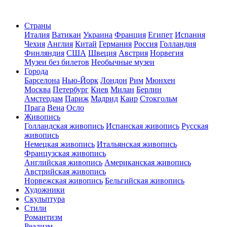
Страны
Италия
Ватикан
Украина
Франция
Египет
Испания
Чехия
Англия
Китай
Германия
Россия
Голландия
Финляндия
США
Швеция
Австрия
Норвегия
Музеи без билетов
Необычные музеи
Города
Барселона
Нью-Йорк
Лондон
Рим
Мюнхен
Москва
Петербург
Киев
Милан
Берлин
Амстердам
Париж
Мадрид
Каир
Стокгольм
Прага
Вена
Осло
Живопись
Голландская живопись
Испанская живопись
Русская
живопись
Немецкая живопись
Итальянская живопись
Французская живопись
Английская живопись
Американская живопись
Австрийская живопись
Норвежская живопись
Бельгийская живопись
Художники
Скульптура
Стили
Романтизм
Реализм