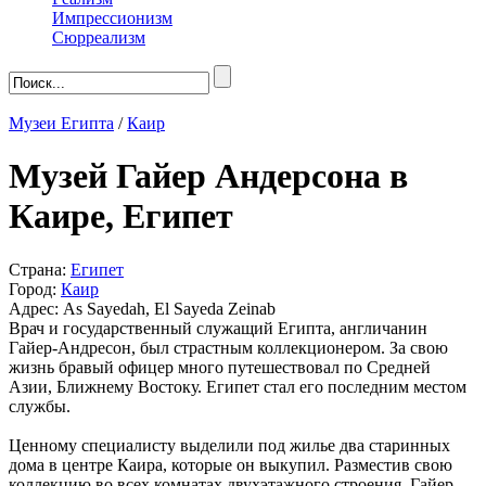
Импрессионизм
Сюрреализм
Музеи Египта
/
Каир
Музей Гайер Андерсона в
Каире, Египет
Страна:
Египет
Город:
Каир
Адрес: As Sayedah, El Sayeda Zeinab
Врач и государственный служащий Египта, англичанин
Гайер-Андресон, был страстным коллекционером. За свою
жизнь бравый офицер много путешествовал по Средней
Азии, Ближнему Востоку. Египет стал его последним местом
службы.
Ценному специалисту выделили под жилье два старинных
дома в центре Каира, которые он выкупил. Разместив свою
коллекцию во всех комнатах двухэтажного строения, Гайер-