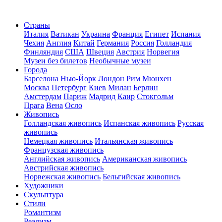
Страны
Италия
Ватикан
Украина
Франция
Египет
Испания
Чехия
Англия
Китай
Германия
Россия
Голландия
Финляндия
США
Швеция
Австрия
Норвегия
Музеи без билетов
Необычные музеи
Города
Барселона
Нью-Йорк
Лондон
Рим
Мюнхен
Москва
Петербург
Киев
Милан
Берлин
Амстердам
Париж
Мадрид
Каир
Стокгольм
Прага
Вена
Осло
Живопись
Голландская живопись
Испанская живопись
Русская
живопись
Немецкая живопись
Итальянская живопись
Французская живопись
Английская живопись
Американская живопись
Австрийская живопись
Норвежская живопись
Бельгийская живопись
Художники
Скульптура
Стили
Романтизм
Реализм