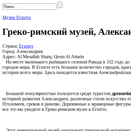
Музеи Египта
Греко-римский музей, Алекса
Страна:
Египет
Город: Александрия
Адрес: Al Mesallah Sharq, Qesm Al Attarin
На месте маленького рыбацкого селения Ракода в 332 году до 
городов мира. В Египте есть большое количество городов, кра
истории всего мира. Здесь находится известная
Александрийска
Большой популярностью пользуется среди туристов
древней
историей развития Александрии, различные стили искусства эт
Птоломеев, греков и римлян. Деревянные и мраморные фигуры 
все это вы увидите в Греко-римском музее в Египте.
Этот замечательный музей охватывает прекрасный исторически