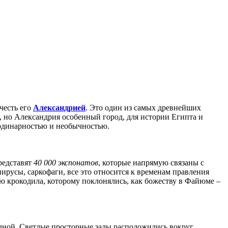
честь его
Александрией
. Это один из самых древнейших
, но Александрия особенный город, для истории Египта и
рдинарностью и необычностью.
редставят
40 000 экспонатов
, которые напрямую связаны с
ирусы, саркофаги, все это относится к временам правления
ю крокодила, которому поклонялись, как божеству в Файюме –
адной. Светлые просторные залы расположились вокруг