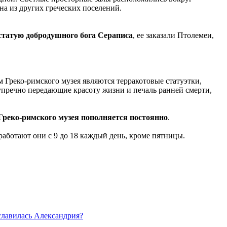
на из других греческих поселений.
статую добродушного бога Сераписа
, ее заказали Птолемеи,
Греко-римского музея являются терракотовые статуэтки,
упречно передающие красоту жизни и печаль ранней смерти,
Греко-римского музея пополняется постоянно
.
аботают они с 9 до 18 каждый день, кроме пятницы.
славилась Александрия?