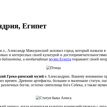
ндрия, Египет
н.э., Александр Македонский заложил город, который назвали в 
сивых и интересных своей культурой и достопримечательностями
я библиотека
, а необычайные
музеи Египта
поражают своей нео
ший Греко-римский музей
в Александрии. Вашему вниманию п
их времен. Древние артефакты, большие и маленькие статуи, пап
различных богов, остатки святилища бога Себека, а также муми
й период, когда египетская культура взаимодействовала с зап