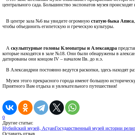
центрального сада. Большинство экспонатов музея происходят и
В центре зала №6 вы увидите огромную
статую быка Аписа
чтобы объединить египетскую и греческую культуры.
А
скульптурные головы Клеопатры и Александра
предста
которые находятся в зале №18. Они были обнаружены в алекса
датированы они концом ІV – началом ІІв. до н.э.
В Александрии постоянно ведутся раскопки, здесь находят ра
Музеи этого прекрасного города имеют большую историческую 
Приятного Вам отдыха и увлекательного путешествия!
0
Другие статьи:
Нубийский музей, Асуан
Государственный музей истории религ
Оставить отзыв