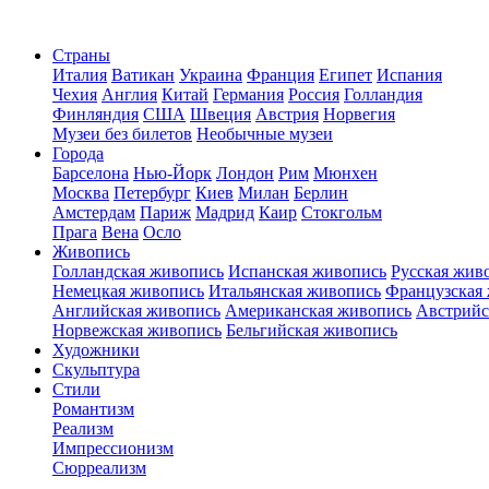
Страны
Италия
Ватикан
Украина
Франция
Египет
Испания
Чехия
Англия
Китай
Германия
Россия
Голландия
Финляндия
США
Швеция
Австрия
Норвегия
Музеи без билетов
Необычные музеи
Города
Барселона
Нью-Йорк
Лондон
Рим
Мюнхен
Москва
Петербург
Киев
Милан
Берлин
Амстердам
Париж
Мадрид
Каир
Стокгольм
Прага
Вена
Осло
Живопись
Голландская живопись
Испанская живопись
Русская жив
Немецкая живопись
Итальянская живопись
Французская
Английская живопись
Американская живопись
Австрийс
Норвежская живопись
Бельгийская живопись
Художники
Скульптура
Стили
Романтизм
Реализм
Импрессионизм
Сюрреализм