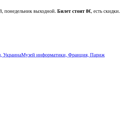
 18, понедельник выходной.
Билет стоит 8€
, есть скидки.
, Украина
Музей информатики, Франция, Париж