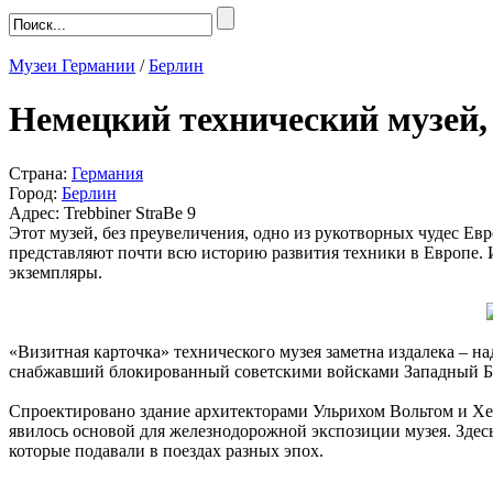
Музеи Германии
/
Берлин
Немецкий технический музей,
Страна:
Германия
Город:
Берлин
Адрес: Trebbiner StraBe 9
Этот музей, без преувеличения, одно из рукотворных чудес Ев
представляют почти всю историю развития техники в Европе. И
экземпляры.
«Визитная карточка» технического музея заметна издалека – н
снабжавший блокированный советскими войсками Западный Б
Спроектировано здание архитекторами Ульрихом Вольтом и Хел
явилось основой для железнодорожной экспозиции музея. Здесь
которые подавали в поездах разных эпох.