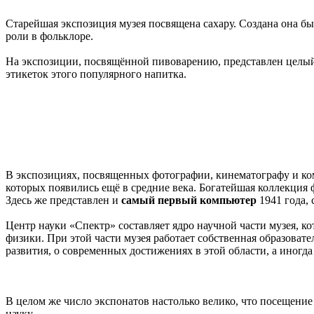
Старейшая экспозиция музея посвящена сахару. Создана она был
роли в фольклоре.
На экспозиции, посвящённой пивоварению, представлен целый п
этикеток этого популярного напитка.
В экспозициях, посвященных фотографии, кинематографу и ко
которых появились ещё в средние века. Богатейшая коллекция 
Здесь же представлен и
самый первый компьютер
1941 года,
Центр науки «Спектр» составляет ядро научной части музея, к
физики. При этой части музея работает собственная образоват
развития, о современных достижениях в этой области, а иногд
В целом же число экспонатов настолько велико, что посещение
науку.