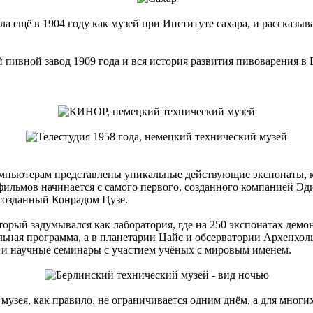
а ещё в 1904 году как музей при Институте сахара, и рассказыва
ивной завод 1909 года и вся история развития пивоварения в Е
мпьютерам представлены уникальные действующие экспонаты, ка
фильмов начинается с самого первого, созданного компанией Эд
 созданный Конрадом Цузе.
оторый задумывался как лаборатория, где на 250 экспонатах де
ельная программа, а в планетарии Цайс и обсерватории Архенхол
а и научные семинары с участием учёных с мировым именем.
 музея, как правило, не ограничивается одним днём, а для мно