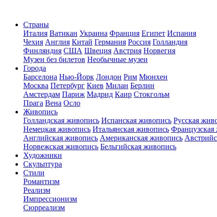
Страны
Италия
Ватикан
Украина
Франция
Египет
Испания
Чехия
Англия
Китай
Германия
Россия
Голландия
Финляндия
США
Швеция
Австрия
Норвегия
Музеи без билетов
Необычные музеи
Города
Барселона
Нью-Йорк
Лондон
Рим
Мюнхен
Москва
Петербург
Киев
Милан
Берлин
Амстердам
Париж
Мадрид
Каир
Стокгольм
Прага
Вена
Осло
Живопись
Голландская живопись
Испанская живопись
Русская жив
Немецкая живопись
Итальянская живопись
Французская
Английская живопись
Американская живопись
Австрийс
Норвежская живопись
Бельгийская живопись
Художники
Скульптура
Стили
Романтизм
Реализм
Импрессионизм
Сюрреализм