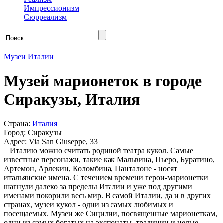
Импрессионизм
Сюрреализм
Музеи Италии
Музей марионеток в городе
Сиракузы, Италия
Страна:
Италия
Город: Сиракузы
Адрес: Via San Giuseppe, 33
Италию можно считать родиной театра кукол. Самые
известные персонажи, такие как Мальвина, Пьеро, Буратино,
Артемон, Арлекин, Коломбина, Панталоне - носят
итальянские имена. С течением времени герои-марионетки
шагнули далеко за пределы Италии и уже под другими
именами покорили весь мир. В самой Италии, да и в других
странах, музеи кукол - одни из самых любимых и
посещаемых. Музеи же Сицилии, посвященные марионеткам,
одни из самых богатых на экспонаты, традиции и целые