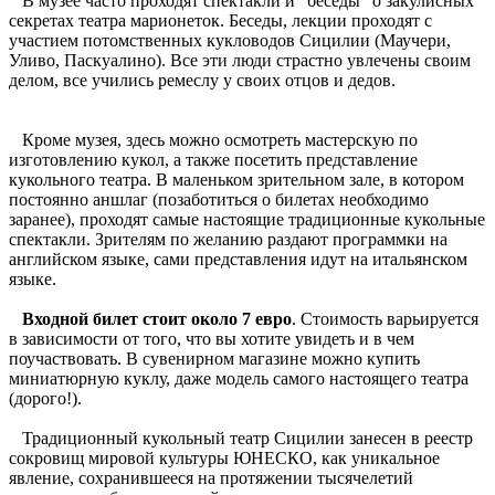
В музее часто проходят спектакли и "беседы" о закулисных
секретах театра марионеток. Беседы, лекции проходят с
участием потомственных кукловодов Сицилии (Маучери,
Уливо, Паскуалино). Все эти люди страстно увлечены своим
делом, все учились ремеслу у своих отцов и дедов.
Кроме музея, здесь можно осмотреть мастерскую по
изготовлению кукол, а также посетить представление
кукольного театра. В маленьком зрительном зале, в котором
постоянно аншлаг (позаботиться о билетах необходимо
заранее), проходят самые настоящие традиционные кукольные
спектакли. Зрителям по желанию раздают программки на
английском языке, сами представления идут на итальянском
языке.
Входной билет стоит около 7 евро
. Стоимость варьируется
в зависимости от того, что вы хотите увидеть и в чем
поучаствовать. В сувенирном магазине можно купить
миниатюрную куклу, даже модель самого настоящего театра
(дорого!).
Традиционный кукольный театр Сицилии занесен в реестр
сокровищ мировой культуры ЮНЕСКО, как уникальное
явление, сохранившееся на протяжении тысячелетий