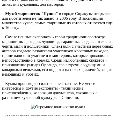
династии кукольных дел мастеров.
Музей марионеток "Пуппи"
в городе Сиракузы открылся
для посетителей не так давно, в 2006 году. В экспозиции
множество кукол, самые старинные из которых относятся еще
к 16 веку.
Самые ценные экспонаты - герои традиционного театра
марионеток - рыцари, чудовища, сарацины, злодеи, ангелы и
черти, маги и волшебники. Спектакли с участием деревянных
актеров когда-то развлекали участников крестовых походов,
принимали они участие и в мистериях, которые проходили
непосредственно в храмах. Среди излюбленных сюжетов -
приключение рыцаря Орландо, его встречи с чудищами и
коварными ведьмами, его подвиги на полях сражений, защита
немощных и убогих.
Куклы производят сильное впечатление. Не менее
интересны и другие экспонаты - технические
приспособления, коллекция документов, связанных с
развитием кукольной культуры в Сицилии.