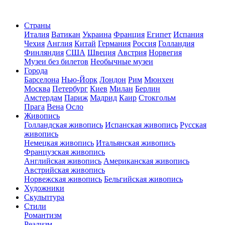
Страны
Италия
Ватикан
Украина
Франция
Египет
Испания
Чехия
Англия
Китай
Германия
Россия
Голландия
Финляндия
США
Швеция
Австрия
Норвегия
Музеи без билетов
Необычные музеи
Города
Барселона
Нью-Йорк
Лондон
Рим
Мюнхен
Москва
Петербург
Киев
Милан
Берлин
Амстердам
Париж
Мадрид
Каир
Стокгольм
Прага
Вена
Осло
Живопись
Голландская живопись
Испанская живопись
Русская
живопись
Немецкая живопись
Итальянская живопись
Французская живопись
Английская живопись
Американская живопись
Австрийская живопись
Норвежская живопись
Бельгийская живопись
Художники
Скульптура
Стили
Романтизм
Реализм