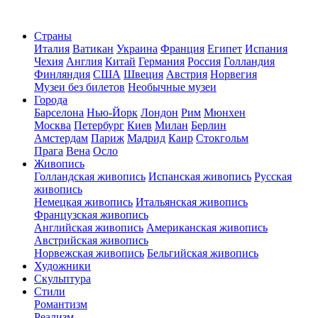
Страны
Италия
Ватикан
Украина
Франция
Египет
Испания
Чехия
Англия
Китай
Германия
Россия
Голландия
Финляндия
США
Швеция
Австрия
Норвегия
Музеи без билетов
Необычные музеи
Города
Барселона
Нью-Йорк
Лондон
Рим
Мюнхен
Москва
Петербург
Киев
Милан
Берлин
Амстердам
Париж
Мадрид
Каир
Стокгольм
Прага
Вена
Осло
Живопись
Голландская живопись
Испанская живопись
Русская
живопись
Немецкая живопись
Итальянская живопись
Французская живопись
Английская живопись
Американская живопись
Австрийская живопись
Норвежская живопись
Бельгийская живопись
Художники
Скульптура
Стили
Романтизм
Реализм