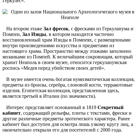
Геркулес».
На втором этаже
Зал фресок
, с фресками из Геркуланума и
Помпеи,
Зал Изиды
, в котором находится частично
восстановленный храм Изиды в Помпеях, с размещенными
внутри произведениями искусства и предметами из
настоящего храма. Пространство между этажами заполнено
мозаиками из Помпей. К величайшим сокровищам, который
хранит Неаполь в своем музее, относится геркуланумская
роспись «Медея перед убийством своих детей».
В музее имеется очень богатая нумизматическая коллекция,
предметы из бронзы, серебра, слоновой кости, терракотовые
изделия. Египетская коллекция, представленная здесь,
является третьей в Италии (по значимости).
Интерес представляет основанный в 1819
Секретный
кабинет
, содержащий рельефы, плиты с текстами, фрески и
другие различные предметы эротического характера. Ранее
кабинет был доступен для осмотра лишь узкому кругу лиц, а
окончательно открыли его для посетителей с 2000 года.