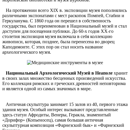
На протяжении всего XIX в. экспозиции музея пополнялись
различными экспонатами с мест раскопок Помпей, Стабии и
Геркуланума. С 1860 года он перешел в собственность
государства, был переименован в Национальный музей и стал
доступен для посещения публики. До 60-х годов ХХ-го
столетия экспозиция музея включала в себя коллекцию
живописи, которая, позднее, была перенесена во дворец
Каподимонте. С этих пор он стал носить название
археологического музея.
Национальный Археологический Музей в Неаполе
хранит
в своих залах множество бесценных произведений искусства.
Его коллекция римских и греческих древностей неповторима
и является одной из самых значимых в мире.
Античная скульптура занимает 15 залов из 40, первого этажа
здания музея. Особый интерес вызывают представленные
здесь статуи Афродиты, Венеры, Геракла, знаменитый
«Дорифор» (Копьеносец), самая большая античная
скульптурная композиция «Фарнезский бык» и «Фарнезский