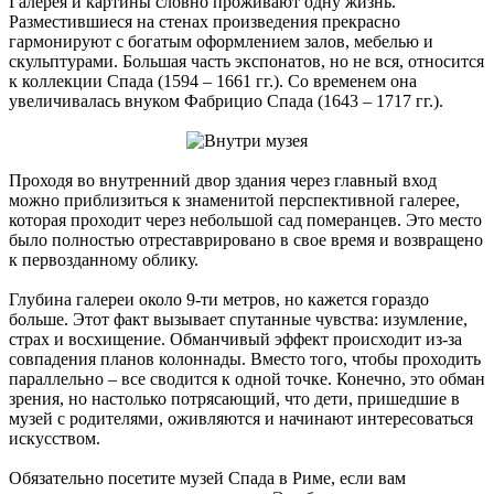
Галерея и картины словно проживают одну жизнь.
Разместившиеся на стенах произведения прекрасно
гармонируют с богатым оформлением залов, мебелью и
скульптурами. Большая часть экспонатов, но не вся, относится
к коллекции Спада (1594 – 1661 гг.). Со временем она
увеличивалась внуком Фабрицио Спада (1643 – 1717 гг.).
Проходя во внутренний двор здания через главный вход
можно приблизиться к знаменитой перспективной галерее,
которая проходит через небольшой сад померанцев. Это место
было полностью отреставрировано в свое время и возвращено
к первозданному облику.
Глубина галереи около 9-ти метров, но кажется гораздо
больше. Этот факт вызывает спутанные чувства: изумление,
страх и восхищение. Обманчивый эффект происходит из-за
совпадения планов колоннады. Вместо того, чтобы проходить
параллельно – все сводится к одной точке. Конечно, это обман
зрения, но настолько потрясающий, что дети, пришедшие в
музей с родителями, оживляются и начинают интересоваться
искусством.
Обязательно посетите музей Спада в Риме, если вам