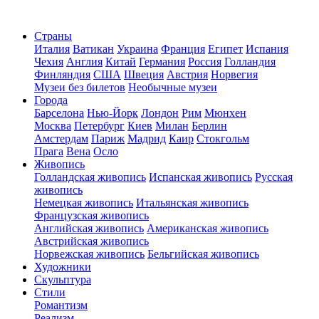
Страны
Италия
Ватикан
Украина
Франция
Египет
Испания
Чехия
Англия
Китай
Германия
Россия
Голландия
Финляндия
США
Швеция
Австрия
Норвегия
Музеи без билетов
Необычные музеи
Города
Барселона
Нью-Йорк
Лондон
Рим
Мюнхен
Москва
Петербург
Киев
Милан
Берлин
Амстердам
Париж
Мадрид
Каир
Стокгольм
Прага
Вена
Осло
Живопись
Голландская живопись
Испанская живопись
Русская
живопись
Немецкая живопись
Итальянская живопись
Французская живопись
Английская живопись
Американская живопись
Австрийская живопись
Норвежская живопись
Бельгийская живопись
Художники
Скульптура
Стили
Романтизм
Реализм