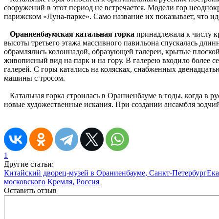
сооружений в этот период не встречается. Модели гор неоднок
парижском «Луна-парке». Само название их показывает, что ид
Ораниенбаумская катальная горка
принадлежала к числу кр
высоты третьего этажа массивного павильона спускалась длинн
обрамлялись колоннадой, образующей галереи, крытые плоско
живописный вид на парк и на гору. В галерею входило более с
галерей. С горы катались на колясках, снабженных двенадца
машины с тросом.
Катальная горка строилась в Ораниенбауме в годы, когда в ру
новые художественные искания. При создании ансамбля зодчи
1
Другие статьи:
Китайский дворец-музей в Ораниенбауме, Санкт-Петербург
Ека
московского Кремля, Россия
Оставить отзыв