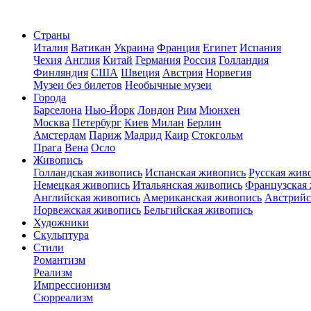
Страны
Италия
Ватикан
Украина
Франция
Египет
Испания
Чехия
Англия
Китай
Германия
Россия
Голландия
Финляндия
США
Швеция
Австрия
Норвегия
Музеи без билетов
Необычные музеи
Города
Барселона
Нью-Йорк
Лондон
Рим
Мюнхен
Москва
Петербург
Киев
Милан
Берлин
Амстердам
Париж
Мадрид
Каир
Стокгольм
Прага
Вена
Осло
Живопись
Голландская живопись
Испанская живопись
Русская жив
Немецкая живопись
Итальянская живопись
Французская
Английская живопись
Американская живопись
Австрийс
Норвежская живопись
Бельгийская живопись
Художники
Скульптура
Стили
Романтизм
Реализм
Импрессионизм
Сюрреализм