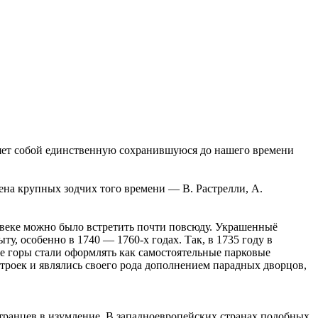
яет собой единственную сохранившуюся до нашего времени
мена крупных зодчих того времени — В. Растрелли, А.
 веке можно было встретить почти повсюду. Украшенныё
у, особенно в 1740 — 1760-х годах. Так, в 1735 году в
ее горы стали оформлять как самостоятельные парковые
строек и являлись своего рода дополнением парадных дворцов,
ранцев в изумление. В западноевропейских странах подобных