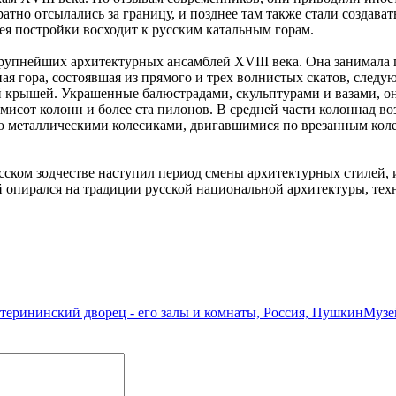
ратно отсылались за границу, и позднее там также стали создав
ея постройки восходит к русским катальным горам.
упнейших архитектурных ансамблей XVIII века. Она занимала пл
ая гора, состоявшая из прямого и трех волнистых скатов, следу
й крышей. Украшенные балюстрадами, скульптурами и вазами, 
емисот колонн и более ста пилонов. В средней части колоннад 
тью металлическими колесиками, двигавшимися по врезанным ко
сском зодчестве наступил период смены архитектурных стилей, и
й опирался на традиции русской национальной архитектуры, те
терининский дворец - его залы и комнаты, Россия, Пушкин
Музе