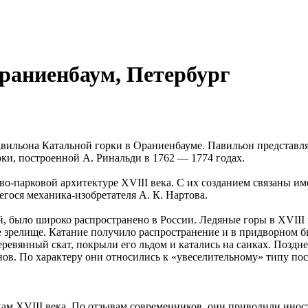
раниенбаум, Петербург
вильона Катальной горки в Ораниенбауме. Павильон представл
ки, построенной А. Ринальди в 1762 — 1774 годах.
во-парковой архитектуре XVIII века. С их созданием связаны и
егося механика-изобретателя А. К. Нартова.
, было широко распространено в России. Ледяные горы в XVIII
 зрелище. Катание получило распространение и в придворном быт
ревянный скат, покрыли его льдом и катались на санках. Поздн
нов. По характеру они относились к «увеселительному» типу по
м XVIII века. По отзывам современников, они приводили иност