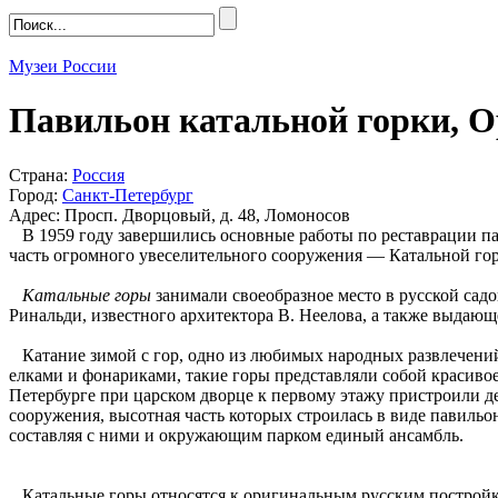
Музеи России
Павильон катальной горки, О
Страна:
Россия
Город:
Санкт-Петербург
Адрес: Просп. Дворцовый, д. 48, Ломоносов
В 1959 году завершились основные работы по реставрации па
часть огромного увеселительного сооружения — Катальной гор
Катальные горы
занимали своеобразное место в русской садо
Ринальди, известного архитектора В. Неелова, а также выдающ
Катание зимой с гор, одно из любимых народных развлечений
елками и фонариками, такие горы представляли собой красивое
Петербурге при царском дворце к первому этажу пристроили де
сооружения, высотная часть которых строилась в виде павильо
составляя с ними и окружающим парком единый ансамбль.
Катальные горы относятся к оригинальным русским постройка