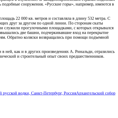
ать подобные сооружения. «Русские горы», например, имеются в
ощадь 22 000 кв. метров и составляла в длину 532 метра. С
ющих друг за другом по одной линии. По сторонам скаты
они служили прогулочными площадками, с которых открывался
возвышались две башни, подчеркивавшие вход на перекрытие
леям. Обратно коляски возвращались при помощи подъемной
 в ней, как и в других произведениях А. Ринальди, отразились
хнический и строительный опыт своих предшественников.
й русской водки, Санкт-Петербург, Россия
Архангельский собор