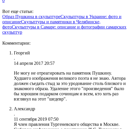
0
Вот еще статьи:
Образ Пушкина в скульптуре
Скульптуры в Украине: фото и
описание
Скульптуры и памятники в Челябинске,
фото
Скульптуры в Самаре: описание и фотографии самарских
скульптур
Комментарии:
Георгий
.
14 апреля 2017 20:57
Не могу не отреагировать на памятник Пушкину.
Худшего изображения великого поэта я не знаю. Автора
должен съедать стыд за это уродование столь близкого и
знакомого образа. Удаление этого "произведения" было
бы хорошим подарком сочинцам и всем, кто хоть раз
взглянул на этот "шедевр".
Александр
.
11 сентября 2019 07:50
Я член правления Тургеневского общества в Москве.