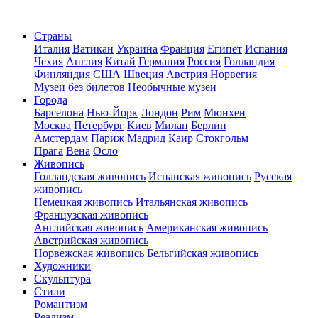
Страны
Италия
Ватикан
Украина
Франция
Египет
Испания
Чехия
Англия
Китай
Германия
Россия
Голландия
Финляндия
США
Швеция
Австрия
Норвегия
Музеи без билетов
Необычные музеи
Города
Барселона
Нью-Йорк
Лондон
Рим
Мюнхен
Москва
Петербург
Киев
Милан
Берлин
Амстердам
Париж
Мадрид
Каир
Стокгольм
Прага
Вена
Осло
Живопись
Голландская живопись
Испанская живопись
Русская
живопись
Немецкая живопись
Итальянская живопись
Французская живопись
Английская живопись
Американская живопись
Австрийская живопись
Норвежская живопись
Бельгийская живопись
Художники
Скульптура
Стили
Романтизм
Реализм